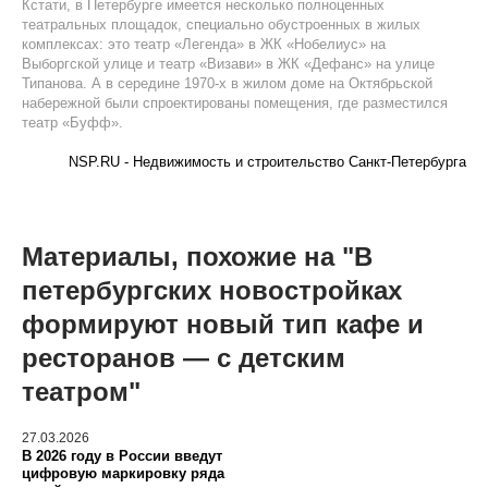
Кстати, в Петербурге имеется несколько полноценных
театральных площадок, специально обустроенных в жилых
комплексах: это театр «Легенда» в ЖК «Нобелиус» на
Выборгской улице и театр «Визави» в ЖК «Дефанс» на улице
Типанова. А в середине 1970-х в жилом доме на Октябрьской
набережной были спроектированы помещения, где разместился
театр «Буфф».
NSP.RU - Недвижимость и строительство Санкт-Петербурга
Материалы, похожие на "В
петербургских новостройках
формируют новый тип кафе и
ресторанов — с детским
театром"
27.03.2026
В 2026 году в России введут
цифровую маркировку ряда