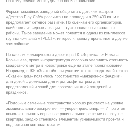
Поэтому сейчас меню уделено особое внимание.
Формат семейных заведений общепита с детским театром
«Детство Play Café» рассчитан на площадки в 250-400 кв. м и
предполагает сетевое развитие. По оценкам его организаторов,
наиболее ликвидные локации — густонаселенные спальные
районы. Такое заведение может появится в одном из комплексов
группы компаний «ТРЕСТ», интерес к проекту проявляют и другие
застройщики.
По словам коммерческого директора ГК «Вертикаль» Романа
Корнышева, яркая инфраструктура способна увеличить стоимость
квадратного метра в новостройке еще на этапе проектирования.
Например, в ЖК «Знатный» при участии тех же создателей театра
«Сказкин дом» появилось пространство «макаронной фабрики»
для детей с домиками для игры, амфитеатром для
представлений и зоной для проведения дней рождений и
праздников.
«Подобные семейные пространства хорошо работают на уровне
эмоционального восприятия, — уверен девелопер. — И при этом
помогают принять серьезное рациональное решение по покупке
квартиры, заодно становясь элементом узнаваемости проекта и
подчеркивая контекст места».