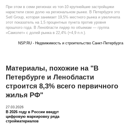
При этом в семи регионах из топ-10 крупнейшие застройщики
нарастили свою долю на региональном рынке. В Петербурге это
Setl Group, которая занимает 19,5% местного рынка и увеличила
этот показатель на 1,5 процентных пункта против уровня
прошлого года. В Ленобласти лидер по объемам — группа
«Самолет» с долей рынка в 22,4% (+4,9 п.п.).
NSP.RU - Недвижимость и строительство Санкт-Петербурга
Материалы, похожие на "В
Петербурге и Ленобласти
строится 8,3% всего первичного
жилья РФ"
27.03.2026
В 2026 году в России введут
цифровую маркировку ряда
стройматериалов