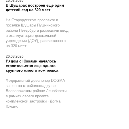
26.03.2026
В Шушарах построен еще один
детский сад на 320 мест
На Старорусском проспекте в
поселке Шушары Пушкинского
района Петербурга разрешили ввод
в эксплуатацию дошкольной
учреждения (ДОУ), рассчитанного
на 320 мест.
26.03.2026
Рядом с Юкками началось
строительство еще одного
крупного жилого комплекса
Федеральный девелопер DOGMA
зашел на стройплощадку во
Всеволожском районе Ленобласти
в рамках своего проекта
комплексной застройки «Догма
Юкки».