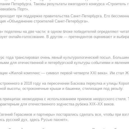
ании Петербурга. Таковы результаты ежегодного конкурса «Строитель г
евкабель Порт».
проходит при поддержке правительства Санкт-Петербурга. Его бессменн
ция «Объединение строителей Санкт-Петербурга».
а» поделены на две части: в одном блоке победителей определяют читат
изует онлайн-голосование. В другом — претендентов оценивают и выби
урс года транслировал очень явный культурологический посыл. Большин
жными для отечественной и петербургской культуры событиями и явлени
ации «Жилой комплекс — символ первой четверти XXI века». Им стал Ж
строенного в 2018 году на пересечении Баскова переулка и улицы Корол
ной высоты, остроконечные крыши и башенки, стилизация под резьбу.
 принципах неомодерна с использованием приемов неорусского стиля. Т
арактерным для отечественного зодчества рубежа ХIХ–ХХ веков.
вгений Герасимов и партнеры» постарались сделать все, чтобы при взгл
сь русский дух, здесь Русью пахнет».