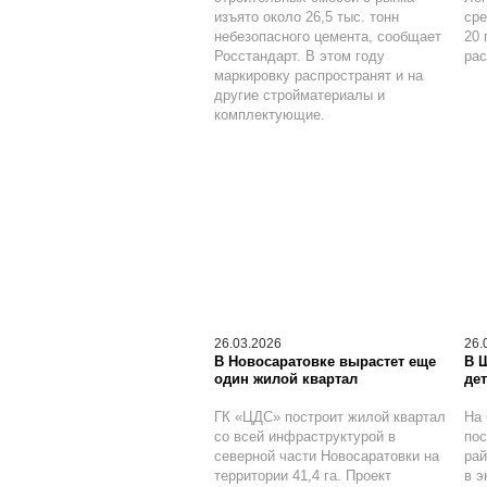
изъято около 26,5 тыс. тонн
сре
небезопасного цемента, сообщает
20 
Росстандарт. В этом году
рас
маркировку распространят и на
другие стройматериалы и
комплектующие.
26.03.2026
26.
В Новосаратовке вырастет еще
В 
один жилой квартал
дет
ГК «ЦДС» построит жилой квартал
На 
со всей инфраструктурой в
по
северной части Новосаратовки на
рай
территории 41,4 га. Проект
в э