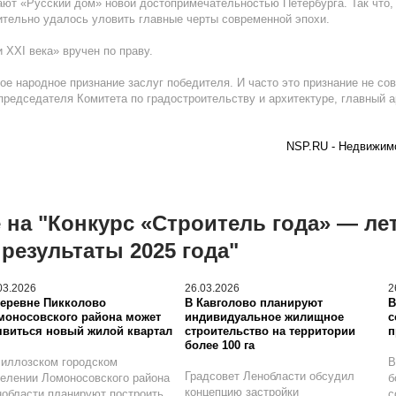
ают «Русский дом» новой достопримечательностью Петербурга. Так что, 
тельно удалось уловить главные черты современной эпохи.
 XXI века» вручен по праву.
ое народное признание заслуг победителя. И часто это признание не со
редседателя Комитета по градостроительству и архитектуре, главный а
NSP.RU - Недвижимо
на "Конкурс «Строитель года» — лет
результаты 2025 года"
03.2026
26.03.2026
2
деревне Пикколово
В Кавголово планируют
В
моносовского района может
индивидуальное жилищное
с
явиться новый жилой квартал
строительство на территории
п
более 100 га
иллозском городском
В
Градсовет Ленобласти обсудил
елении Ломоносовского района
б
концепцию застройки
области планируют построить
с