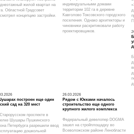
индивидуальными домами
днеэтажный жилой квартал на
«
территории 102 га в деревне
га. Областной Градсовет
д
Кавголово Токсовского городского
смотрел концепцию застройки.
п
поселения. Однако архитекторы и
Г
чиновники раскритиковали работу
проектировщиков.
2
Б
у
д
Б
д
в
д
п
д
03.2026
26.03.2026
Шушарах построен еще один
Рядом с Юкками началось
ский сад на 320 мест
строительство еще одного
крупного жилого комплекса
Старорусском проспекте в
Федеральный девелопер DOGMA
селке Шушары Пушкинского
зашел на стройплощадку во
она Петербурга разрешили ввод
Всеволожском районе Ленобласти
ксплуатацию дошкольной