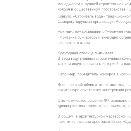
менеджерам и лучшей строительной комп
ноября в общественном пространстве «С
Конкурс «Строитель года» традиционно 
Саморегулируемая организация Ассоциа
Уже пять лет номинации «Строителя год
«Фонтанка.ру», который ежегодно орган
экспертного жюри.
Культурная столица обязывает
В этом году главный строительный конк
так или иначе связаны с историей, с ва
Например, победитель конкурса в номин
Весь внешний облик этого комплекса, вы
архитектуре сочетаются конструкции раз
Стилистическое решение ЖК основано на
древнерусским теремам, и к приемам, х
В общем, в архитектурной мастерской «Е
памяти всплывало хрестоматийное: «Зде