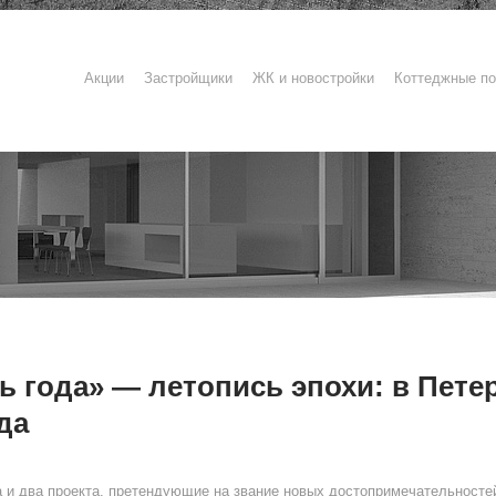
Акции
Застройщики
ЖК и новостройки
Коттеджные по
ь года» — летопись эпохи: в Пете
да
а и два проекта, претендующие на звание новых достопримечательносте