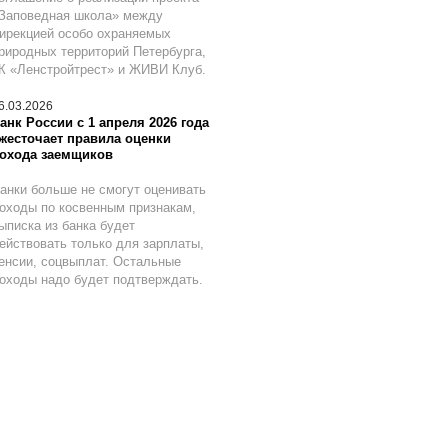
Заповедная школа» между
ирекцией особо охраняемых
риродных территорий Петербурга,
К «Ленстройтрест» и ЖИВИ Клуб.
6.03.2026
анк России с 1 апреля 2026 года
жесточает правила оценки
охода заемщиков
анки больше не смогут оценивать
оходы по косвенным признакам,
ыписка из банка будет
ействовать только для зарплаты,
енсии, соцвыплат. Остальные
оходы надо будет подтверждать.