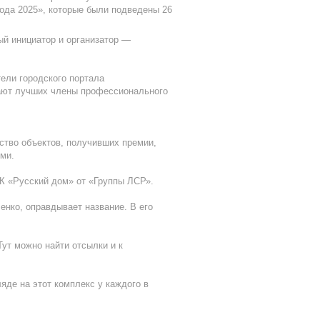
ода 2025», которые были подведены 26
ый инициатор и организатор —
ели городского портала
рают лучших члены профессионального
ство объектов, получивших премии,
ями.
К «Русский дом» от «Группы ЛСР».
енко, оправдывает название. В его
ут можно найти отсылки и к
яде на этот комплекс у каждого в