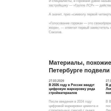
И специалисты, и горожане давно назыв
застройщику — «Группе ЛСР» — действи
А значит, приз «символу первой четверти
«Голосование горожан — это своеобразн
жюри», — отметил первый заместитель п
Соколов.
Материалы, похожие 
Петербурге подвели 
27.03.2026
27.
В 2026 году в России введут
В 
цифровую маркировку ряда
Ло
стройматериалов
по
После введения в 2024 году
В В
цифровой маркировки цемента и
пос
строительных смесей с рынка
Лен