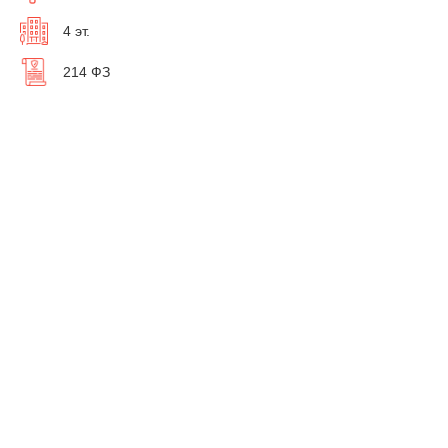
4 эт.
214 ФЗ
У вас есть вопросы?
Мы
бесплатно
перезвоним вам, чтобы рассказать обо
всех акциях и о наличии квартир в ЖК "Знаменский"
Бесплатная консультация
Планировки квартир в ЖК Знаменский
Однокомнатные
Двухкомнатные
Трехкомнатные
1
Комнат: