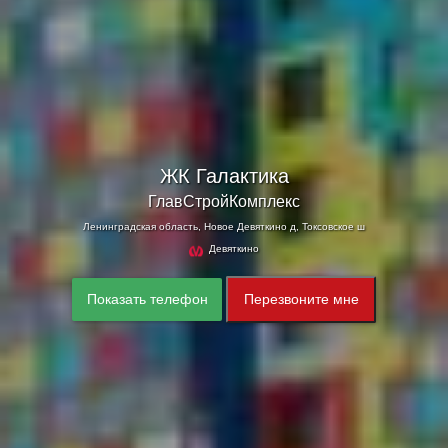
ЖК Галактика
ГлавСтройКомплекс
Ленинградская область, Новое Девяткино д, Токсовское ш
Девяткино
Показать телефон
Перезвоните мне