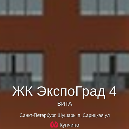
ЖК ЭкспоГрад 4
ВИТА
Санкт-Петербург, Шушары п, Сарицкая ул
Купчино