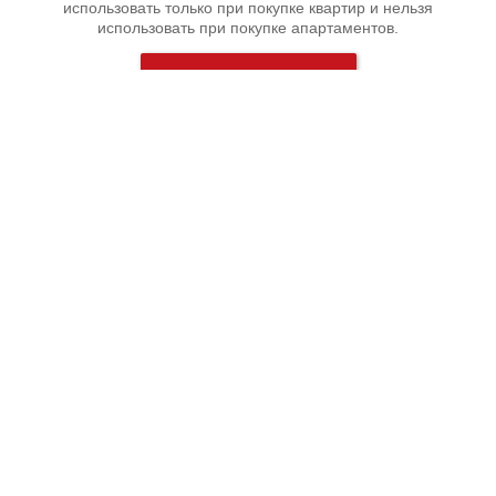
использовать только при покупке квартир и нельзя
использовать при покупке апартаментов.
Подробнее
У вас есть вопросы?
Мы
бесплатно
перезвоним вам, чтобы рассказать обо
всех акциях и о наличии квартир в ЖК "Невский Берег"
Бесплатная консультация
Планировки квартир в ЖК Невский Берег
Студии
Однокомнатные
Двухкомнатные