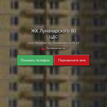
ЖК Луначарского 80
ЦДС
Санкт-Петербург, пр. Луначарского, д.78, к.5
Просвещения пр.
Показать телефон
Перезвоните мне