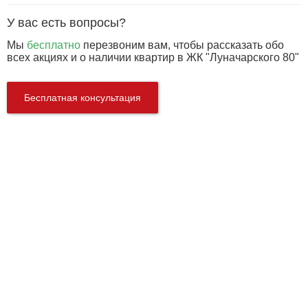
У вас есть вопросы?
Мы
бесплатно
перезвоним вам, чтобы рассказать обо
всех акциях и о наличии квартир в ЖК "Луначарского 80"
Бесплатная консультация
Характеристики
Корпусов:
1
Этажей:
25
Тип дома:
Кирпично-монолитный
Застройщик:
ЦДС
Срок сдачи:
сдан 2011 г