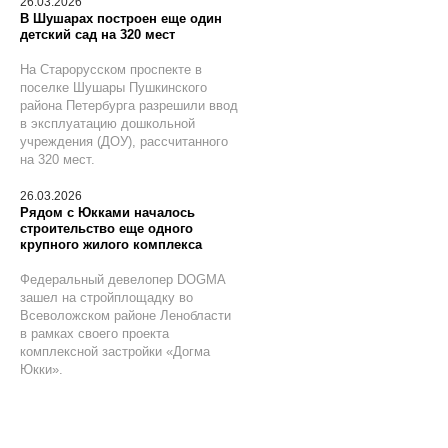
26.03.2026
В Шушарах построен еще один
детский сад на 320 мест
На Старорусском проспекте в
поселке Шушары Пушкинского
района Петербурга разрешили ввод
в эксплуатацию дошкольной
учреждения (ДОУ), рассчитанного
на 320 мест.
26.03.2026
Рядом с Юкками началось
строительство еще одного
крупного жилого комплекса
Федеральный девелопер DOGMA
зашел на стройплощадку во
Всеволожском районе Ленобласти
в рамках своего проекта
комплексной застройки «Догма
Юкки».