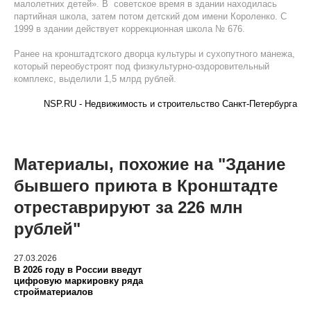
малолетних детей». В советское время в здании находилась
партийная школа, затем потом детский дом имени Короленко. С
1999 в здании действует коррекционная школа № 676.
Ранее на кронштадтского дворца культуры и сухопутного манежа,
который переобустроят под физкультурно-оздоровительный
комплекс, выделили 1,5 млрд рублей.
NSP.RU - Недвижимость и строительство Санкт-Петербурга
Материалы, похожие на "Здание
бывшего приюта в Кронштадте
отреставрируют за 226 млн
рублей"
27.03.2026
В 2026 году в России введут
цифровую маркировку ряда
стройматериалов