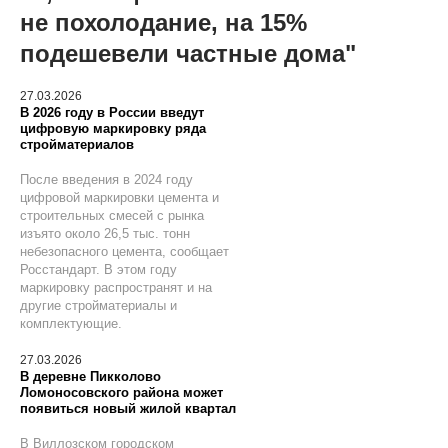
не похолодание, на 15%
подешевели частные дома"
27.03.2026
В 2026 году в России введут
цифровую маркировку ряда
стройматериалов
После введения в 2024 году
цифровой маркировки цемента и
строительных смесей с рынка
изъято около 26,5 тыс. тонн
небезопасного цемента, сообщает
Росстандарт. В этом году
маркировку распространят и на
другие стройматериалы и
комплектующие.
27.03.2026
В деревне Пикколово
Ломоносовского района может
появиться новый жилой квартал
В Виллозском городском