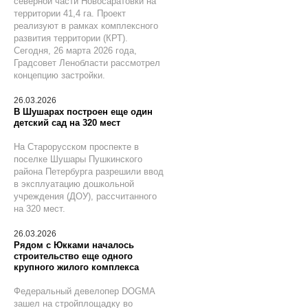
северной части Новосаратовки на
территории 41,4 га. Проект
реализуют в рамках комплексного
развития территории (КРТ).
Сегодня, 26 марта 2026 года,
Градсовет Ленобласти рассмотрел
концепцию застройки.
26.03.2026
В Шушарах построен еще один
детский сад на 320 мест
На Старорусском проспекте в
поселке Шушары Пушкинского
района Петербурга разрешили ввод
в эксплуатацию дошкольной
учреждения (ДОУ), рассчитанного
на 320 мест.
26.03.2026
Рядом с Юкками началось
строительство еще одного
крупного жилого комплекса
Федеральный девелопер DOGMA
зашел на стройплощадку во