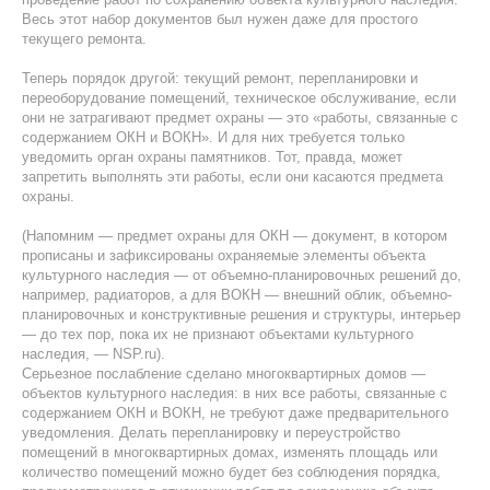
Весь этот набор документов был нужен даже для простого
текущего ремонта.
Теперь порядок другой: текущий ремонт, перепланировки и
переоборудование помещений, техническое обслуживание, если
они не затрагивают предмет охраны — это «работы, связанные с
содержанием ОКН и ВОКН». И для них требуется только
уведомить орган охраны памятников. Тот, правда, может
запретить выполнять эти работы, если они касаются предмета
охраны.
(Напомним — предмет охраны для ОКН — документ, в котором
прописаны и зафиксированы охраняемые элементы объекта
культурного наследия — от объемно-планировочных решений до,
например, радиаторов, а для ВОКН — внешний облик, объемно-
планировочных и конструктивные решения и структуры, интерьер
— до тех пор, пока их не признают объектами культурного
наследия, — NSP.ru).
Серьезное послабление сделано многоквартирных домов —
объектов культурного наследия: в них все работы, связанные с
содержанием ОКН и ВОКН, не требуют даже предварительного
уведомления. Делать перепланировку и переустройство
помещений в многоквартирных домах, изменять площадь или
количество помещений можно будет без соблюдения порядка,