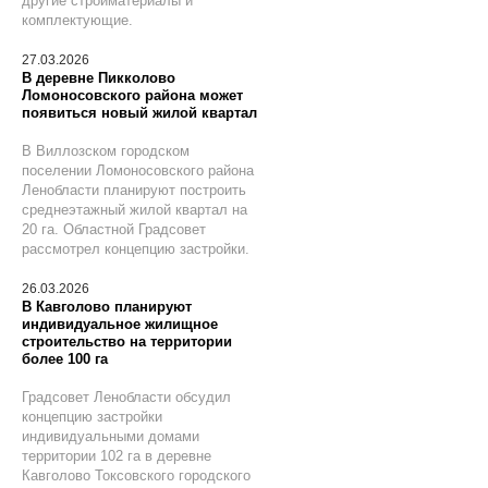
другие стройматериалы и
комплектующие.
27.03.2026
В деревне Пикколово
Ломоносовского района может
появиться новый жилой квартал
В Виллозском городском
поселении Ломоносовского района
Ленобласти планируют построить
среднеэтажный жилой квартал на
20 га. Областной Градсовет
рассмотрел концепцию застройки.
26.03.2026
В Кавголово планируют
индивидуальное жилищное
строительство на территории
более 100 га
Градсовет Ленобласти обсудил
концепцию застройки
индивидуальными домами
территории 102 га в деревне
Кавголово Токсовского городского