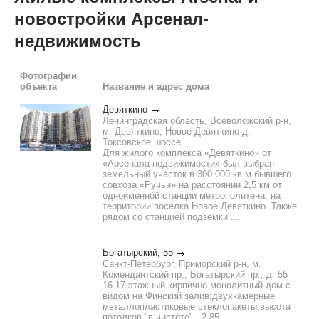
новостройки Арсенал-
недвижимость
Фотографии
объекта
Название и адрес дома
Девяткино
Ленинградская область, Всеволожский р-н,
м. Девяткино, Новое Девяткино д,
Токсовское шоссе
Для жилого комплекса «Девяткино» от
«Арсенала-недвижимости» был выбран
земельный участок в 300 000 кв.м бывшего
совхоза «Ручьи» на расстоянии 2,5 км от
одноименной станции метрополитена, на
территории поселка Новое Девяткино. Также
рядом со станцией подземки ...
Богатырский, 55
Санкт-Петербург, Приморский р-н, м.
Комендантский пр., Богатырский пр., д. 55
16-17-этажный кирпично-монолитный дом с
видом на Финский залив;двухкамерные
металлопластиковые стеклопакеты;высота
потолков "в чистоте" - 2,85