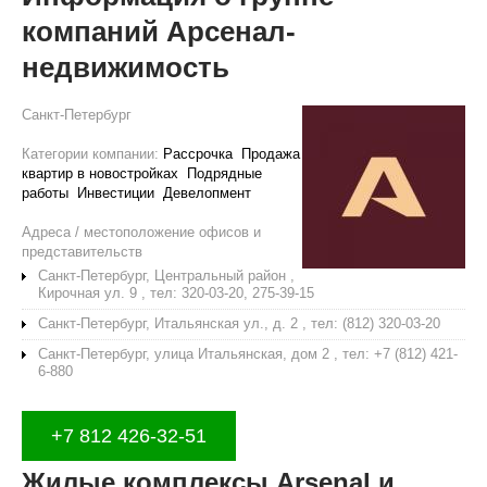
компаний Арсенал-
недвижимость
Санкт-Петербург
Категории компании:
Рассрочка
Продажа
квартир в новостройках
Подрядные
работы
Инвестиции
Девелопмент
Адреса / местоположение офисов и
представительств
Санкт-Петербург, Центральный район ,
Кирочная ул. 9 , тел: 320-03-20, 275-39-15
Санкт-Петербург, Итальянская ул., д. 2 , тел: (812) 320-03-20
Санкт-Петербург, улица Итальянская, дом 2 , тел: +7 (812) 421-
6-880
+7 812 426-32-51
Жилые комплексы Arsenal и