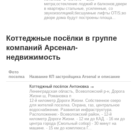
метра;остекление лоджий и балконов;двери
в квартиры стальные, усиленные, со
звукоизоляцией;бесшумные лифты OTIS;во
дворе дома будут построены площа...
Коттеджные посёлки в группе
компаний Арсенал-
недвижимость
Фото
поселка
Название КП застройщика Arsenal и описание
Коттеджный посёлок Антоновка
Ленинградская область, Всеволожский р-н, Дорога
Жизни ш, Романовка п
12-й километр Дороги Жизни. Собственное озеро
для жителей поселка. Охрана, газ, центральное
водоснабжение. Развиитая инфраструктура.
Расположение:- Всеволожский район, - 12-й
километр Дороги Жизни. - 12 км до КАД. - 16 км до
центра города (Смольный собор) - 30 минут на
машине. - 15 км до комплекса Г...