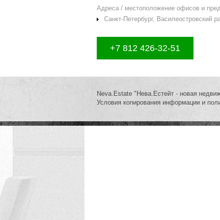
Адреса / местоположение офисов и пре
Санкт-Петербург, Василеостровский рай
+7 812 426-32-51
Neva.Estate "Нева.Естейт - новая недви
Условия копирования информации и пол