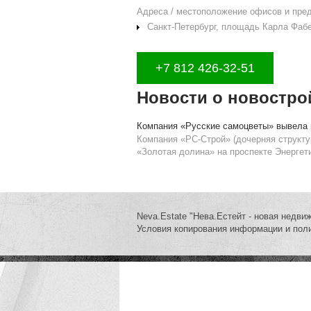
Адреса / местоположение офисов и пре
Санкт-Петербург, площадь Карла Фабер
+7 812 426-32-51
Новости о новостро
Компания «Русские самоцветы» вывела 
Компания «РС-Строй» (дочерняя структу
«Золотая долина» на проспекте Энергети
Neva.Estate "Нева.Естейт - новая недви
Условия копирования информации и пол