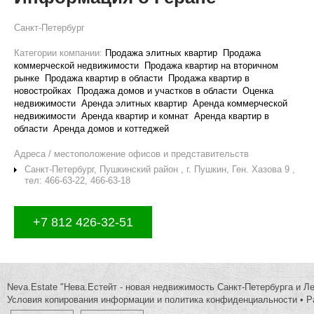
Санкт-Петербург
Категории компании:
Продажа элитных квартир
Продажа
коммерческой недвижимости
Продажа квартир на вторичном
рынке
Продажа квартир в области
Продажа квартир в
новостройках
Продажа домов и участков в области
Оценка
недвижимости
Аренда элитных квартир
Аренда коммерческой
недвижимости
Аренда квартир и комнат
Аренда квартир в
области
Аренда домов и коттеджей
Адреса / местоположение офисов и представительств
Санкт-Петербург, Пушкинский район , г. Пушкин, Ген. Хазова 9 ,
тел: 466-63-22, 466-63-18
+7 812 426-32-51
Neva.Estate "Нева.Естейт - новая недвижимость Санкт-Петербурга и Л
Условия копирования информации и политика конфиденциальности
•
Р