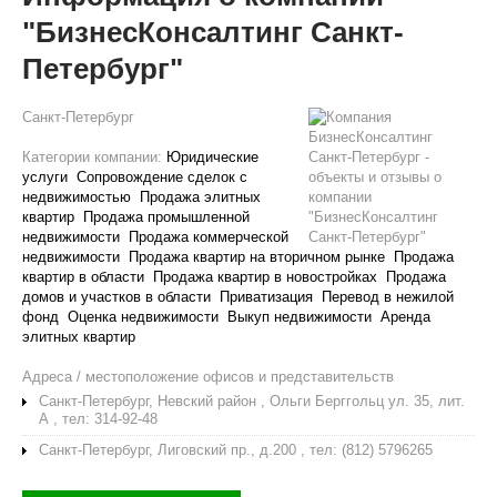
"БизнесКонсалтинг Санкт-
Петербург"
Санкт-Петербург
Категории компании:
Юридические
услуги
Сопровождение сделок с
недвижимостью
Продажа элитных
квартир
Продажа промышленной
недвижимости
Продажа коммерческой
недвижимости
Продажа квартир на вторичном рынке
Продажа
квартир в области
Продажа квартир в новостройках
Продажа
домов и участков в области
Приватизация
Перевод в нежилой
фонд
Оценка недвижимости
Выкуп недвижимости
Аренда
элитных квартир
Адреса / местоположение офисов и представительств
Санкт-Петербург, Невский район , Ольги Берггольц ул. 35, лит.
А , тел: 314-92-48
Санкт-Петербург, Лиговский пр., д.200 , тел: (812) 5796265