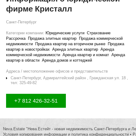
фирме Кристалл
Санкт-Петербург
Категории компании:
Юридические услуги
Страхование
Рассрочка
Продажа элитных квартир
Продажа коммерческой
недвижимости
Продажа квартир на вторичном рынке
Продажа
квартир в новостройках
Аренда элитных квартир
Аренда
коммерческой недвижимости
Аренда квартир и комнат
Аренда
квартир в области
Аренда домов и коттеджей
Адреса / местоположение офисов и представительств
Санкт-Петербург, Адмиралтейский район , Гражданская ул. 18 ,
тел: 325-49-82
+7 812 426-32-51
Neva.Estate "Нева.Естейт - новая недвижимость Санкт-Петербурга и Л
Условия копирования информации и политика конфиденциальности
•
Р