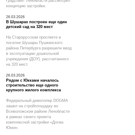
Градсовет Ленобласти рассмотрел
концепцию застройки.
26.03.2026
В Шушарах построен еще один
детский сад на 320 мест
На Старорусском проспекте в
поселке Шушары Пушкинского
района Петербурга разрешили ввод
в эксплуатацию дошкольной
учреждения (ДОУ), рассчитанного
на 320 мест.
26.03.2026
Рядом с Юкками началось
строительство еще одного
крупного жилого комплекса
Федеральный девелопер DOGMA
зашел на стройплощадку во
Всеволожском районе Ленобласти
в рамках своего проекта
комплексной застройки «Догма
Юкки».