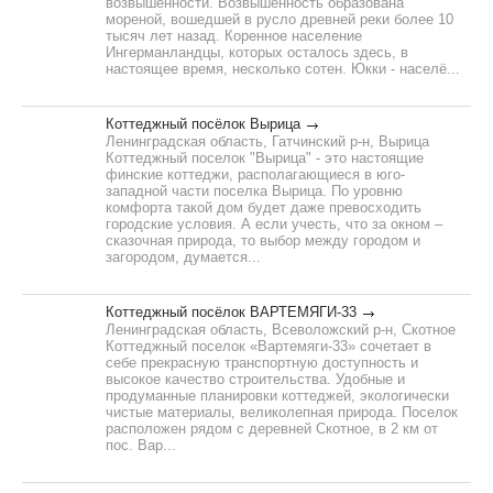
возвышенности. Возвышенность образована
мореной, вошедшей в русло древней реки более 10
тысяч лет назад. Коренное население
Ингерманландцы, которых осталось здесь, в
настоящее время, несколько сотен. Юкки - населё...
Коттеджный посёлок Вырица
Ленинградская область, Гатчинский р-н, Вырица
Коттеджный поселок "Вырица" - это настоящие
финские коттеджи, располагающиеся в юго-
западной части поселка Вырица. По уровню
комфорта такой дом будет даже превосходить
городские условия. А если учесть, что за окном –
сказочная природа, то выбор между городом и
загородом, думается...
Коттеджный посёлок ВАРТЕМЯГИ-33
Ленинградская область, Всеволожский р-н, Скотное
Коттеджный поселок «Вартемяги-33» сочетает в
себе прекрасную транспортную доступность и
высокое качество строительства. Удобные и
продуманные планировки коттеджей, экологически
чистые материалы, великолепная природа. Поселок
расположен рядом с деревней Скотное, в 2 км от
пос. Вар...