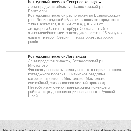
Коттеджный посёлок Северное кольцо
Ленинградская область, Всеволожский р-н,
Вартемяги
Коттеджный поселок расположен во Всеволожском
р-не Ленинградской области, в поселке городского
типа Вартемяги, в 10 км от КАД, в 2 км от
автодороги Санкт-Петербург-Сортавала. Это
живописнейшее место находится всего в 15 минутах
езды от метро «Озерки». Территория застройки
разби...
Коттеджный посёлок Лапландия
Ленинградская область, Всеволожский р-н,
Мистолово
Финская деревня «Лапландия» - это первая очередь
коттеджного поселка «Охтинское раздолье»,
который строится в Мистолово. Мистолово -
ближайший, экологически чистый пригород
Петербурга – южная граница живописнейшего
района, еще до революции названного «Русской
Швей...
Neva.Estate "Нева.Естейт - новая недвижимость Санкт-Петербурга и Л