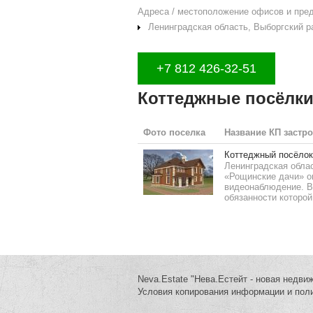
Адреса / местоположение офисов и пре
Ленинградская область, Выборгский ра
+7 812 426-32-51
Коттеджные посёлки
Фото поселка
Название КП застр
Коттеджный посёлок
Ленинградская облас
«Рощинские дачи» ог
видеонаблюдение. В
обязанности которой
Neva.Estate "Нева.Естейт - новая недви
Условия копирования информации и пол