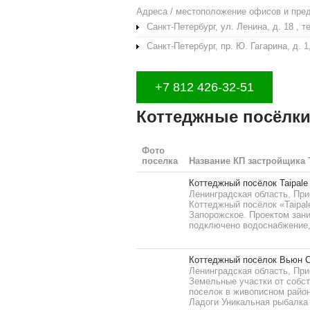
Адреса / местоположение офисов и пре
Санкт-Петербург, ул. Ленина, д. 18 , те
Санкт-Петербург, пр. Ю. Гагарина, д. 1,
+7 812 426-32-51
Коттеджные посёлки 
Фото
поселка
Название КП застройщика T
Коттеджный посёлок Taipale
Ленинградская область, При
Коттеджный посёлок «Taipal
Запорожское. Проектом зани
подключено водоснабжение,
Коттеджный посёлок Вьюн С
Ленинградская область, При
Земельные участки от собс
поселок в живописном райо
Ладоги Уникальная рыбалка