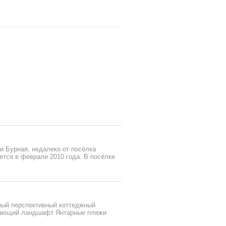
ки Бурная, недалеко от посёлка
ется в феврале 2010 года. В посёлке
мый перспективный коттеджный
ывающий ландшафт Янтарные пляжи