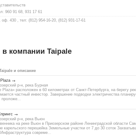
дставительств
л: 960 91 68, 931 17 61
 оф. 430 , тел: (812) 954-16-20, (812) 931-17-61
в компании Taipale
aipale и описание
 Plaza
озерский р-н, река Бурная
e Plaza» расположен в 60 километрах от Санкт-Петербурга, на берегу ре
мается частный инвестор. Завершение подводки электричества планиру
 проложе...
прингс
озерский р-н, река Вьюн
твенника на реке Вьюн в Приозерском районе Ленинградской области Са
не карельского перешейка Земельные участки от 7 до 30 соток Захват
 Инфраструктура совреме...