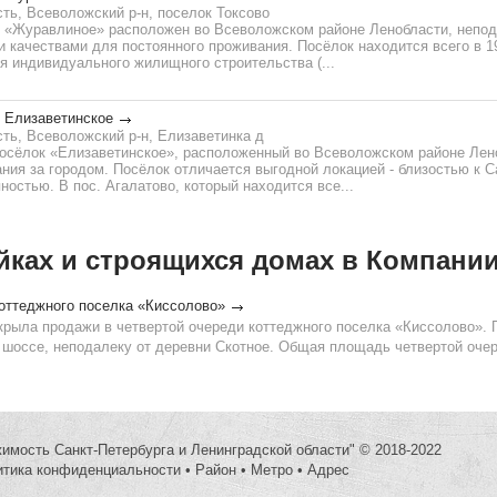
ть, Всеволожский р-н, поселок Токсово
 «Журавлиное» расположен во Всеволожском районе Ленобласти, непода
качествами для постоянного проживания. Посёлок находится всего в 19
я индивидуального жилищного строительства (...
 Елизаветинское
ть, Всеволожский р-н, Елизаветинка д
осёлок «Елизаветинское», расположенный во Всеволожском районе Лен
ния за городом. Посёлок отличается выгодной локацией - близостью к С
ностью. В пос. Агалатово, который находится все...
йках и строящихся домах в Компани
оттеджного поселка «Киссолово»
крыла продажи в четвертой очереди коттеджного поселка «Киссолово».
 шоссе, неподалеку от деревни Скотное. Общая площадь четвертой очере
жимость Санкт-Петербурга и Ленинградской области" © 2018-2022
итика конфиденциальности
•
Район
•
Метро
•
Адрес