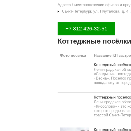
Адреса / местоположение офисов и пре
Санкт-Петербург, ул. Плуталова, д. 4 , 
+7 812 426-32-51
Коттеджные посёлки
Фото поселка
Название КП застр
Коттеджный посёло
Ленинградская облас
«Ландыши» - коттед
«Весна». Поселок п
неподалеку от города
Коттеджный посёлок
Ленинградская облас
«Киссолово» - это к
которые предъявляю
трассой Санкт-Петерб
Коттеджный посёло