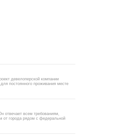
проект девелоперской компании
 для постоянного проживания месте
Он отвечает всем требованиям,
м от города рядом с федеральной