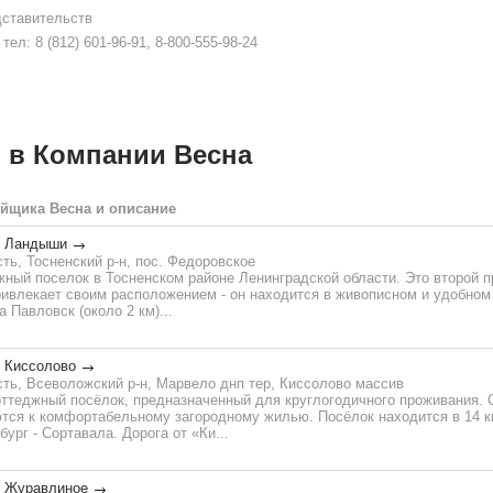
дставительств
тел: 8 (812) 601-96-91, 8-800-555-98-24
 в Компании Весна
ойщика Весна и описание
к Ландыши
ть, Тосненский р-н, пос. Федоровское
жный поселок в Тосненском районе Ленинградской области. Это второй 
ривлекает своим расположением - он находится в живописном и удобном
 Павловск (около 2 км)...
 Киссолово
ть, Всеволожский р-н, Марвело днп тер, Киссолово массив
оттеджный посёлок, предназначенный для круглогодичного проживания. 
тся к комфортабельному загородному жилью. Посёлок находится в 14 к
ург - Сортавала. Дорога от «Ки...
к Журавлиное