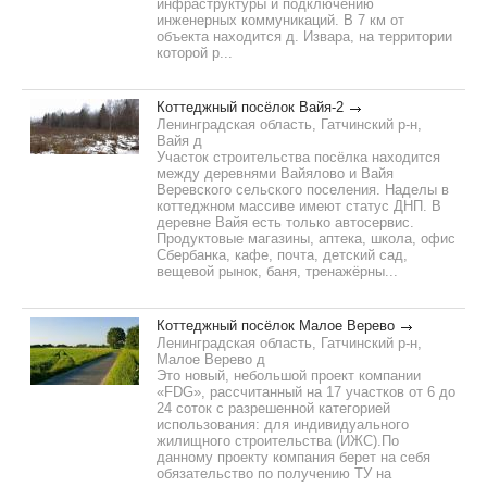
инфраструктуры и подключению
инженерных коммуникаций. В 7 км от
объекта находится д. Извара, на территории
которой р...
Коттеджный посёлок Вайя-2
Ленинградская область, Гатчинский р-н,
Вайя д
Участок строительства посёлка находится
между деревнями Вайялово и Вайя
Веревского сельского поселения. Наделы в
коттеджном массиве имеют статус ДНП. В
деревне Вайя есть только автосервис.
Продуктовые магазины, аптека, школа, офис
Сбербанка, кафе, почта, детский сад,
вещевой рынок, баня, тренажёрны...
Коттеджный посёлок Малое Верево
Ленинградская область, Гатчинский р-н,
Малое Верево д
Это новый, небольшой проект компании
«FDG», рассчитанный на 17 участков от 6 до
24 соток с разрешенной категорией
использования: для индивидуального
жилищного строительства (ИЖС).По
данному проекту компания берет на себя
обязательство по получению ТУ на