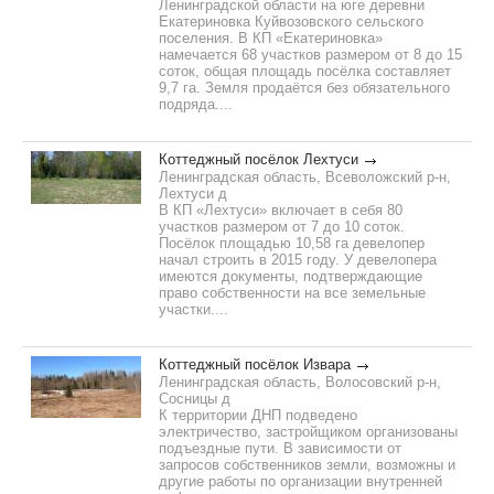
Ленинградской области на юге деревни
Екатериновка Куйвозовского сельского
поселения. В КП «Екатериновка»
намечается 68 участков размером от 8 до 15
соток, общая площадь посёлка составляет
9,7 га. Земля продаётся без обязательного
подряда....
Коттеджный посёлок Лехтуси
Ленинградская область, Всеволожский р-н,
Лехтуси д
В КП «Лехтуси» включает в себя 80
участков размером от 7 до 10 соток.
Посёлок площадью 10,58 га девелопер
начал строить в 2015 году. У девелопера
имеются документы, подтверждающие
право собственности на все земельные
участки....
Коттеджный посёлок Извара
Ленинградская область, Волосовский р-н,
Сосницы д
К территории ДНП подведено
электричество, застройщиком организованы
подъездные пути. В зависимости от
запросов собственников земли, возможны и
другие работы по организации внутренней