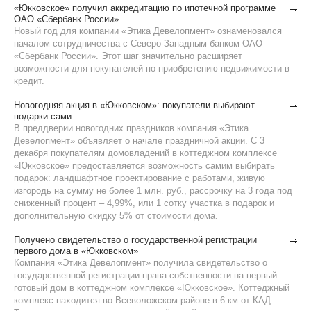
«Юкковское» получил аккредитацию по ипотечной программе
ОАО «Сбербанк России»
Новый год для компании «Этика Девелопмент» ознаменовался
началом сотрудничества с Северо-Западным банком ОАО
«Сбербанк России». Этот шаг значительно расширяет
возможности для покупателей по приобретению недвижимости в
кредит.
Новогодняя акция в «Юкковском»: покупатели выбирают
подарки сами
В преддверии новогодних праздников компания «Этика
Девелопмент» объявляет о начале праздничной акции. С 3
декабря покупателям домовладений в коттеджном комплексе
«Юкковское» предоставляется возможность самим выбирать
подарок: ландшафтное проектирование с работами, живую
изгородь на сумму не более 1 млн. руб., рассрочку на 3 года под
сниженный процент – 4,99%, или 1 сотку участка в подарок и
дополнительную скидку 5% от стоимости дома.
Получено свидетельство о государственной регистрации
первого дома в «Юкковском»
Компания «Этика Девелопмент» получила свидетельство о
государственной регистрации права собственности на первый
готовый дом в коттеджном комплексе «Юкковское». Коттеджный
комплекс находится во Всеволожском районе в 6 км от КАД.