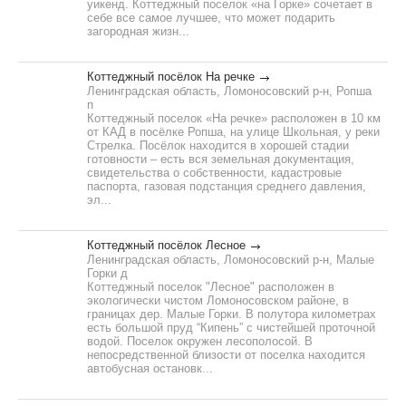
уикенд. Коттеджный поселок «на Горке» сочетает в
себе все самое лучшее, что может подарить
загородная жизн...
Коттеджный посёлок На речке
Ленинградская область, Ломоносовский р-н, Ропша
п
Коттеджный поселок «На речке» расположен в 10 км
от КАД в посёлке Ропша, на улице Школьная, у реки
Стрелка. Посёлок находится в хорошей стадии
готовности – есть вся земельная документация,
свидетельства о собственности, кадастровые
паспорта, газовая подстанция среднего давления,
эл...
Коттеджный посёлок Лесное
Ленинградская область, Ломоносовский р-н, Малые
Горки д
Коттеджный поселок "Лесное" расположен в
экологически чистом Ломоносовском районе, в
границах дер. Малые Горки. В полутора километрах
есть большой пруд “Кипень” с чистейшей проточной
водой. Поселок окружен лесополосой. В
непосредственной близости от поселка находится
автобусная остановк...