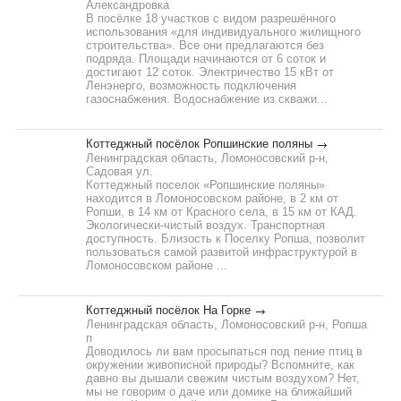
Александровка
В посёлке 18 участков с видом разрешённого
использования «для индивидуального жилищного
строительства». Все они предлагаются без
подряда. Площади начинаются от 6 соток и
достигают 12 соток. Электричество 15 кВт от
Ленэнерго, возможность подключения
газоснабжения. Водоснабжение из скважи...
Коттеджный посёлок Ропшинские поляны
Ленинградская область, Ломоносовский р-н,
Садовая ул.
Коттеджный поселок «Ропшинские поляны»
находится в Ломоносовском районе, в 2 км от
Ропши, в 14 км от Красного села, в 15 км от КАД.
Экологически-чистый воздух. Транспортная
доступность. Близость к Поселку Ропша, позволит
пользоваться самой развитой инфраструктурой в
Ломоносовском районе ...
Коттеджный посёлок На Горке
Ленинградская область, Ломоносовский р-н, Ропша
п
Доводилось ли вам просыпаться под пение птиц в
окружении живописной природы? Вспомните, как
давно вы дышали свежим чистым воздухом? Нет,
мы не говорим о даче или домике на ближайший