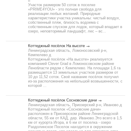
п
Участок размером 50 соток в поселке
«PRIME4YOU» - это полная свобода для
реализации любых желаний. Природные
характеристики участка уникальны: чистый воздух,
собственный пляж, близость водоема с
собственным спуском для лодок, который впадает в
озеро, неповторимый ландшафт, лес – вс...
Коттеджный посёлок На высоте
Ленинградская область, Ломоносовский р-н,
Кемпелево д
Коттеджный посёлок «На высоте» реализуется
компанией Clever Grad в Ломоносовском районе
Ленобласти рядом с Кемпелево. На площади 1,6 га
размещается 13 земельных участков размером от
10 до 11,52 соток. Своё название посёлок получил
из-за расположения на небольшой возвышенности, с
которой ...
Коттеджный посёлок Сосновские дачи
Ленинградская область, Приозерский р-н, Иваново д
Коттеджный поселок «Сосновские дачи»
расположен в Приозерском районе Ленинградской
области, 55 км от КАД, дер. Иваново.Это всего в 1,5
км от курорта Игора, в 6 км от поселка - озеро
Раздолинское Поселок находится в окружении