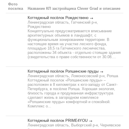
Фото
поселка
Название КП застройщика Clever Grad и описание
Коттеджный посёлок Рождествено
Ленинградская область, Гатчинский р-н,
Рождествено
Концептуально предусматривается вписывание
архитектурных объемов в ландшафт, с
функциональным зонированием территории. В
настоящее время на участке лесного фонда,
площадью 18,5 га Гатчинского лесничества,
расположены 34 объекта - отдельно стоящие здания
(свидетельства о праве собственности от 30.08....
Коттеджный посёлок Ропшинские пруды
Ленинградская область, Ломоносовский р-н, Ропша
Коттеджный поселок «Ропшинские пруды» –
расположен в 8 километрах к юго-западу от Санкт-
Петербурга, в посёлке Ропша. Хорошая экология,
близость города и продуманная инфраструктура
сделают жизнь в загородном комплексе
«Ропшинские пруды» комфортной и спокойной.
Комплекс о...
Коттеджный посёлок PRIME4YOU
Ленинградская область, Выборгский р-н, Чернявское