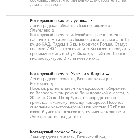
сосновых лесов, что идеально для строительства
дачи и загородн...
Коттеджный посёлок Лужайка
Ленинградская область, Ломоносовский р-н,
Яльгелево д
Коттеджный поселок «Лужайка» - расположен в
нас.пункте Яльгелево Ломоносовского района, в 15
км до КАД. Рядом в 6 км находится Ропша. Статус
поселка ИЖС – это значит, что Вы можете получить
прописку и жить в «Лужайке» круглый год.Внешняя
инфраструктура: В Яльгелево нах...
Коттеджный посёлок Участки у Ладоги
Ленинградская область, Всеволожский р-н,
Коккорево д
Поселок располагается на ладожском побережье,
во Всеволожском районе Ленинградской области, в
39 км от Санкт-Петербурга, непосредственно
примыкая к жилому поселку Коккорево. Поселок
обеспечен электроэнергией мощностью 15 кВт на
каждый участок, возможно увеличение мощности.
Электричество входит в ст...
Коттеджный посёлок Тайцы
Ленинградская область, Гатчинский р-н,