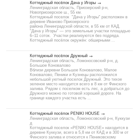
Коттеджный посёлок Дача у Игоры
Ленинградская область, Приозерский р-н,
Новоприозерское ш., 55 км.
Коттеджный поселок "Дача у Игоры" расположен в
деревне Иваново Приозерского
района Ленинградской области, в 55 км от КАД.
"Дача у Игоры" — это земельные участки площадью
6–11 соток. Участки реализуются без подряда.
Коттеджный посёлок окружён: обширными ...
Коттеджный посёлок Дружный
Ленинградская область, Ломоносовский р-н, д.
Большое Коновалово
Вблизи деревни Большое Коновалово, Малое
Коновалово, Пеники и Кузнецы расположился
небольшой уютный поселок Дружный. Это тихое
зеленое место находится всего в 8 км от Финского
залива. Рядом с поселком есть лес, а добраться до
Дружного можно по готовой хорошей дороге. На
границе каждого участка есть ...
Коттеджный посёлок PENIKI HOUSE
Ленинградская область, Ломоносовский р-н, Куккузи
д
Коттеджный поселок «PENIKI HOUSE» находится в
деревне Куккузи, всего в 5,8 км от КАД и в 300 м от
Финского залива и относится к Пениковскому