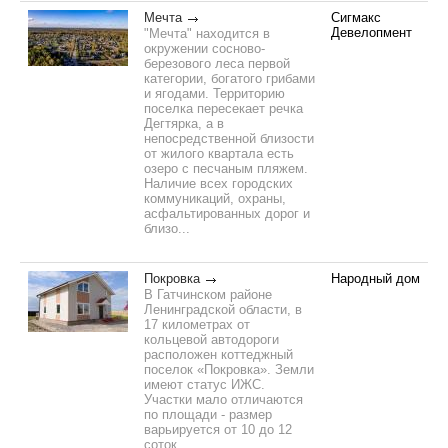
Мечта
Сигмакс
Девелопмент
"Мечта" находится в
окружении сосново-
березового леса первой
категории, богатого грибами
и ягодами. Территорию
поселка пересекает речка
Дегтярка, а в
непосредственной близости
от жилого квартала есть
озеро с песчаным пляжем.
Наличие всех городских
коммуникаций, охраны,
асфальтированных дорог и
близо...
Покровка
Народный дом
В Гатчинском районе
Ленинградской области, в
17 километрах от
кольцевой автодороги
расположен коттеджный
поселок «Покровка». Земли
имеют статус ИЖС.
Участки мало отличаются
по площади - размер
варьируется от 10 до 12
соток. ...