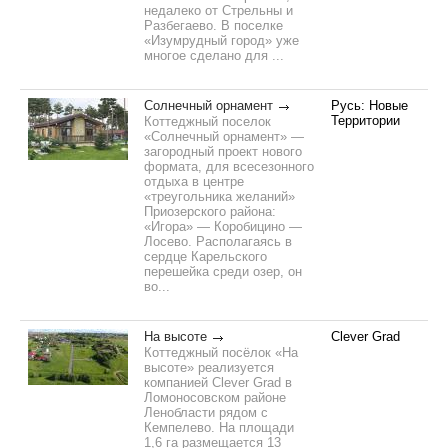
недалеко от Стрельны и
Разбегаево. В поселке
«Изумрудный город» уже
многое сделано для ...
Солнечный орнамент
Русь: Новые
Территории
Коттеджный поселок
«Солнечный орнамент» —
загородный проект нового
формата, для всесезонного
отдыха в центре
«треугольника желаний»
Приозерского района:
«Игора» — Коробицино —
Лосево. Располагаясь в
сердце Карельского
перешейка среди озер, он
во...
На высоте
Clever Grad
Коттеджный посёлок «На
высоте» реализуется
компанией Clever Grad в
Ломоносовском районе
Ленобласти рядом с
Кемпелево. На площади
1,6 га размещается 13