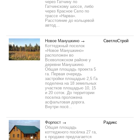
через Гатчину по
Гатчинскому шоссе, либо
через Красное Село по
трассе «Нарва».
Расстояние до кольцевой
автод...
Новое Манушкино
СветлоСтрой
Коттеджный поселок
«Новое Манушкино»
расположен во
Всеволожском районе у
деревни Манушкино.
Общая площадь проекта 5
га. Первая очередь
застройки площадью 2,5 Га
поделена на 18 земельных
участков площадью 10, 15
и 20 соток. До территории
поселка проложена
асфальтовая дорога.
Внутри посё...
Форпост
Радикс
Общая площадь
коттеджного посёлка 27 га,
к продаже предлагается