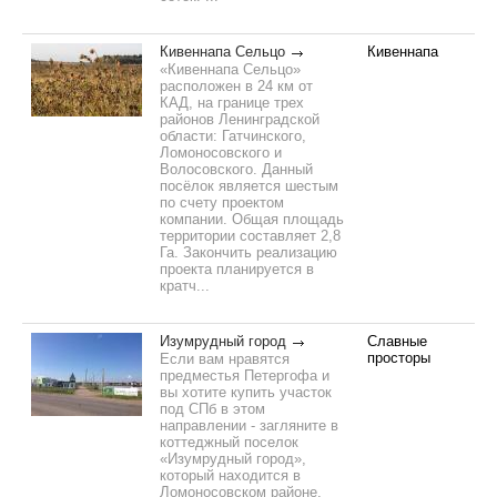
Кивеннапа Сельцо
Кивеннапа
«Кивеннапа Сельцо»
расположен в 24 км от
КАД, на границе трех
районов Ленинградской
области: Гатчинского,
Ломоносовского и
Волосовского. Данный
посёлок является шестым
по счету проектом
компании. Общая площадь
территории составляет 2,8
Га. Закончить реализацию
проекта планируется в
кратч...
Изумрудный город
Славные
просторы
Если вам нравятся
предместья Петергофа и
вы хотите купить участок
под СПб в этом
направлении - загляните в
коттеджный поселок
«Изумрудный город»,
который находится в
Ломоносовском районе,