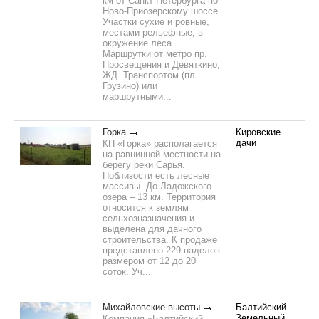
км от Санкт-Петербурга по
Ново-Приозерскому шоссе.
Участки сухие и ровные,
местами рельефные, в
окружение леса.
Маршрутки от метро пр.
Просвещения и Девяткино,
ЖД. Транспортом (пл.
Грузино) или
маршрутными...
Горка
Кировские
дачи
КП «Горка» располагается
на равнинной местности на
берегу реки Сарья.
Поблизости есть лесные
массивы. До Ладожского
озера – 13 км. Территория
относится к землям
сельхозназначения и
выделена для дачного
строительства. К продаже
представлено 229 наделов
размером от 12 до 20
соток. Уч...
Михайловские высоты
Балтийский
Земельный
Компания «Балтийский