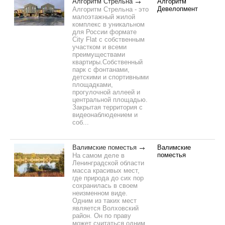
Алгоритм Стрельна
Алгоритм
Девелопмент
Алгоритм Стрельна - это
малоэтажный жилой
комплекс в уникальном
для России формате
City Flat с собственным
участком и всеми
преимуществами
квартиры.Собственный
парк с фонтанами,
детскими и спортивными
площадками,
прогулочной аллеей и
центральной площадью.
Закрытая территория с
видеонаблюдением и
соб...
Валимские поместья
Валимские
поместья
На самом деле в
Ленинградской области
масса красивых мест,
где природа до сих пор
сохранилась в своем
неизменном виде.
Одним из таких мест
является Волховский
район. Он по праву
может считаться одним