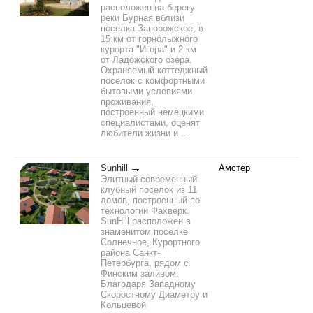
расположен на берегу
реки Бурная вблизи
поселка Запорожское, в
15 км от горнолыжного
курорта "Игора" и 2 км
от Ладожского озера.
Охраняемый коттеджный
поселок с комфортными
бытовыми условиями
проживания,
построенный немецкими
специалистами, оценят
любители жизни и ...
Sunhill
Амстер
Элитный современный
клубный поселок из 11
домов, построенный по
технологии Фахверк.
SunHill расположен в
знаменитом поселке
Солнечное, Курортного
района Санкт-
Петербурга, рядом с
Финским заливом.
Благодаря Западному
Скоростному Диаметру и
Кольцевой