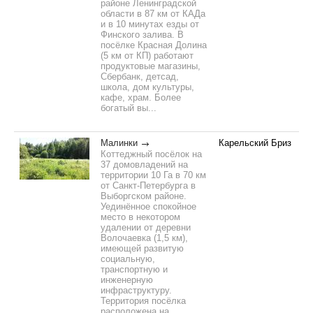
районе Ленинградской
области в 87 км от КАДа
и в 10 минутах езды от
Финского залива. В
посёлке Красная Долина
(5 км от КП) работают
продуктовые магазины,
Сбербанк, детсад,
школа, дом культуры,
кафе, храм. Более
богатый вы...
Малинки
Карельский Бриз
Коттеджный посёлок на
37 домовладений на
территории 10 Га в 70 км
от Санкт-Петербурга в
Выборгском районе.
Уединённое спокойное
место в некотором
удалении от деревни
Волочаевка (1,5 км),
имеющей развитую
социальную,
транспортную и
инженерную
инфраструктуру.
Территория посёлка
расположена на