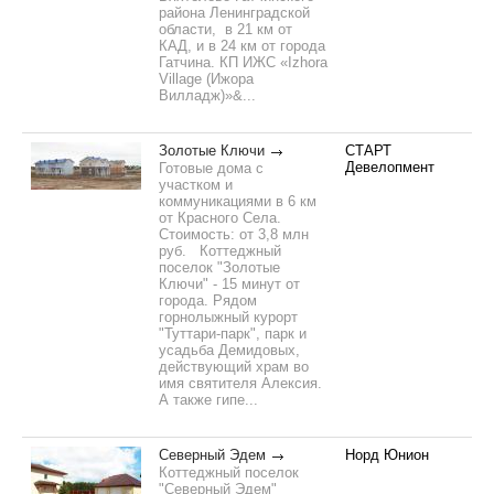
района Ленинградской
области, в 21 км от
КАД, и в 24 км от города
Гатчина. КП ИЖС «Izhora
Village (Ижора
Вилладж)»&...
Золотые Ключи
СТАРТ
Девелопмент
Готовые дома с
участком и
коммуникациями в 6 км
от Красного Села.
Стоимость: от 3,8 млн
руб. Коттеджный
поселок "Золотые
Ключи" - 15 минут от
города. Рядом
горнолыжный курорт
"Туттари-парк", парк и
усадьба Демидовых,
действующий храм во
имя святителя Алексия.
А также гипе...
Северный Эдем
Норд Юнион
Коттеджный поселок
"Северный Эдем"