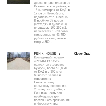
деревня» расположен во
Всеволожском районе, в
15 километрах от КАД, в
17 км от Петербурга,
недалеко от п. Осельки.
В посёлке 35 домов
(коттеджи и дуплексы)
площадью 160-250 м2,
на участках 10-20 соток,
стоимостью от 43 750
рублей за квадратный
метр и 350...
PENIKI HOUSE
Clever Grad
Коттеджный поселок
«PENIKI HOUSE»
находится в деревне
Куккузи, всего в 5,8 км
от КАД и в 300 м от
Финского залива и
относится к
Пениковскому
сельскому поселению.
20 минутах ходьбы, в
Пенниках, есть вся
необходимое для
постоянного проживания
инфраструктура –