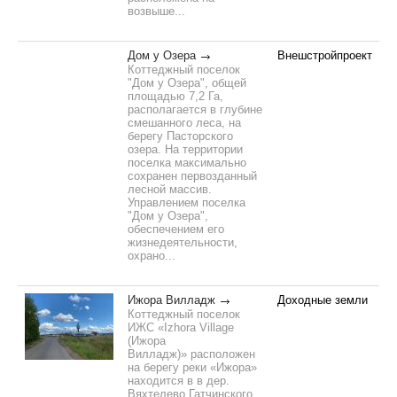
возвыше...
Дом у Озера
Внешстройпроект
Коттеджный поселок
"Дом у Озера", общей
площадью 7,2 Га,
располагается в глубине
смешанного леса, на
берегу Пасторского
озера. На территории
поселка максимально
сохранен первозданный
лесной массив.
Управлением поселка
"Дом у Озера",
обеспечением его
жизнедеятельности,
охрано...
Ижора Вилладж
Доходные земли
Коттеджный поселок
ИЖС «Izhora Village
(Ижора
Вилладж)» расположен
на берегу реки «Ижора»
находится в в дер.
Вяхтелево Гатчинского