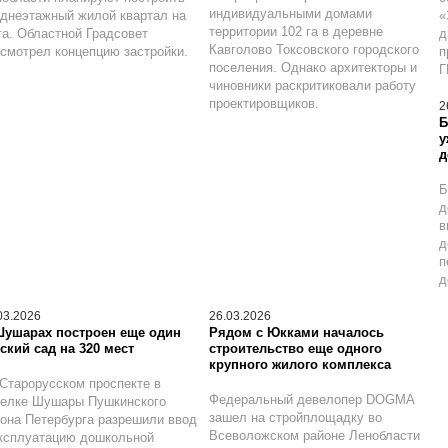
индивидуальными домами
днеэтажный жилой квартал на
«
территории 102 га в деревне
га. Областной Градсовет
д
Кавголово Токсовского городского
смотрел концепцию застройки.
п
поселения. Однако архитекторы и
Г
чиновники раскритиковали работу
проектировщиков.
2
Б
у
д
Б
д
в
д
п
д
03.2026
26.03.2026
Шушарах построен еще один
Рядом с Юкками началось
ский сад на 320 мест
строительство еще одного
крупного жилого комплекса
Старорусском проспекте в
Федеральный девелопер DOGMA
селке Шушары Пушкинского
зашел на стройплощадку во
она Петербурга разрешили ввод
Всеволожском районе Ленобласти
ксплуатацию дошкольной