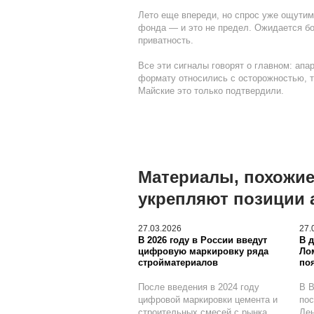
Лето еще впереди, но спрос уже ощутим
фонда — и это не предел. Ожидается бо
приватность.
Все эти сигналы говорят о главном: апа
формату относились с осторожностью, т
Майские это только подтвердили.
Материалы, похожие
укрепляют позиции 
27.03.2026
27.
В 2026 году в России введут
В 
цифровую маркировку ряда
Ло
стройматериалов
по
После введения в 2024 году
В В
цифровой маркировки цемента и
пос
строительных смесей с рынка
Лен