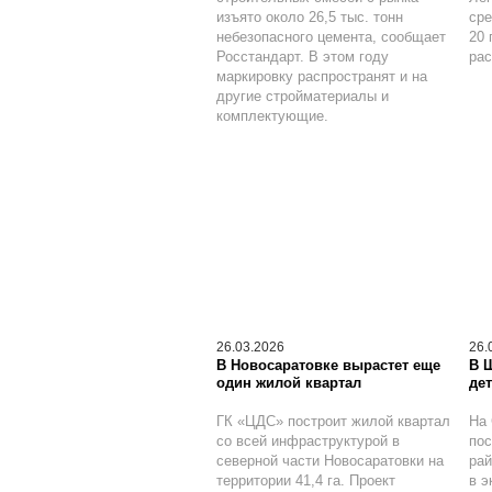
изъято около 26,5 тыс. тонн
сре
небезопасного цемента, сообщает
20 
Росстандарт. В этом году
рас
маркировку распространят и на
другие стройматериалы и
комплектующие.
26.03.2026
26.
В Новосаратовке вырастет еще
В 
один жилой квартал
дет
ГК «ЦДС» построит жилой квартал
На 
со всей инфраструктурой в
по
северной части Новосаратовки на
рай
территории 41,4 га. Проект
в э