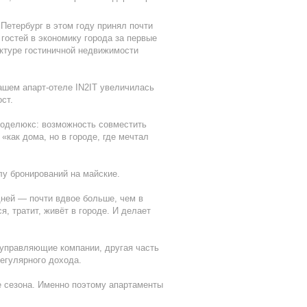
Петербург в этом году принял почти
 гостей в экономику города за первые
уктуре гостиничной недвижимости
нашем апарт-отеле IN2IT увеличилась
ст.
роделюкс: возможность совместить
как дома, но в городе, где мечтал
лу бронирований на майские.
дней — почти вдвое больше, чем в
, тратит, живёт в городе. И делает
з управляющие компании, другая часть
егулярного дохода.
е сезона. Именно поэтому апартаменты