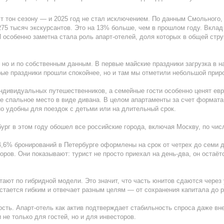
т тон сезону — и 2025 год не стал исключением. По данным Смольного, 
 275 тысяч экскурсантов. Это на 13% больше, чем в прошлом году. Вклад
И особенно заметна стала роль апарт-отелей, доля которых в общей стр
 но и по собственным данным. В первые майские праздники загрузка в 
рые праздники прошли спокойнее, но и там мы отметили небольшой приро
ндивидуальных путешественников, а семейные гости особенно ценят ев
 спальное место в виде дивана. В целом апартаменты за счет формата «
но удобны для поездок с детьми или на длительный срок.
ург в этом году обошел все российские города, включая Москву, по чис
4,6% бронирований в Петербурге оформлены на срок от четрех до семи 
ров. Они показывают: турист не просто приехал на день-два, он остаётся
отают по гибридной модели. Это значит, что часть юнитов сдаются чере
стается гибким и отвечает разным целям — от сохранения капитала до р
ость. Апарт-отель как актив подтверждает стабильность спроса даже вн
не только для гостей, но и для инвесторов.