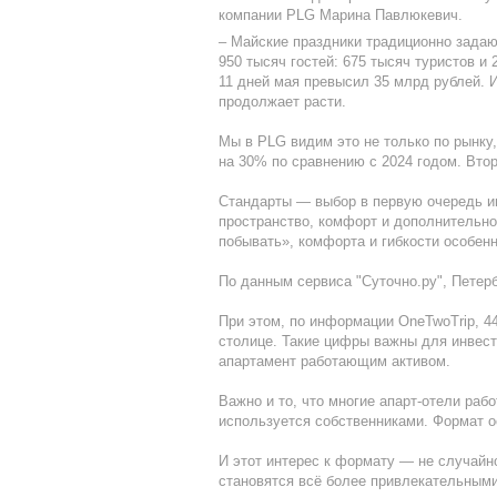
компании PLG Марина Павлюкевич.
– Майские праздники традиционно задаю
950 тысяч гостей: 675 тысяч туристов и
11 дней мая превысил 35 млрд рублей. 
продолжает расти.
Мы в PLG видим это не только по рынку,
на 30% по сравнению с 2024 годом. Вто
Стандарты — выбор в первую очередь и
пространство, комфорт и дополнительное
побывать», комфорта и гибкости особен
По данным сервиса "Суточно.ру", Петерб
При этом, по информации OneTwoTrip, 4
столице. Такие цифры важны для инвесто
апартамент работающим активом.
Важно и то, что многие апарт-отели раб
используется собственниками. Формат о
И этот интерес к формату — не случайн
становятся всё более привлекательными 