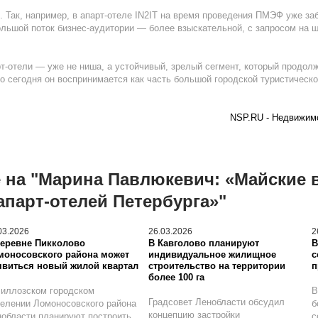
. Так, например, в апарт-отеле IN2IT на время проведения ПМЭФ уже з
льшой поток бизнес-аудитории — более взыскательной, с запросом на 
рт-отели — уже не ниша, а устойчивый, зрелый сегмент, который продол
о сегодня он воспринимается как часть большой городской туристическ
NSP.RU - Недвижимо
 на "Марина Павлюкевич: «Майские
апарт-отелей Петербурга»"
03.2026
26.03.2026
2
деревне Пикколово
В Кавголово планируют
В
моносовского района может
индивидуальное жилищное
с
явиться новый жилой квартал
строительство на территории
п
более 100 га
иллозском городском
В
Градсовет Ленобласти обсудил
елении Ломоносовского района
б
концепцию застройки
области планируют построить
с