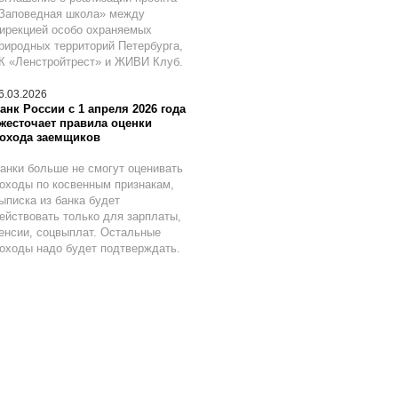
Заповедная школа» между
ирекцией особо охраняемых
риродных территорий Петербурга,
К «Ленстройтрест» и ЖИВИ Клуб.
6.03.2026
анк России с 1 апреля 2026 года
жесточает правила оценки
охода заемщиков
анки больше не смогут оценивать
оходы по косвенным признакам,
ыписка из банка будет
ействовать только для зарплаты,
енсии, соцвыплат. Остальные
оходы надо будет подтверждать.