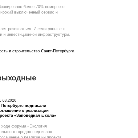
абронировано более 70% номерного
широкий выключенный сервис и
жает развиваться. И если раньше к
ой и инвестиционной инфраструктуры.
сть и строительство Санкт-Петербурга
 выходные
6.03.2026
 Петербурге подписали
оглашение о реализации
роекта «Заповедная школа»
 ходе форума «Экология
ольшого города» подписано
оглашение о реализации проекта