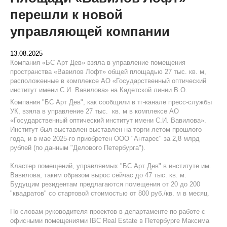
перешли к новой
управляющей компании
13.08.2025
Компания «БС Арт Дев» взяла в управление помещения
пространства «Вавилов Лофт» общей площадью 27 тыс. кв. м,
расположенные в комплексе АО «Государственный оптический
институт имени С.И. Вавилова» на Кадетской линии В.О.
Компания "БС Арт Дев", как сообщили в тг-канале пресс-службы
УК, взяла в управление 27 тыс. кв. м в комплексе АО
«Государственный оптический институт имени С.И. Вавилова».
Институт был выставлен выставлен на торги летом прошлого
года, и в мае 2025-го приобретен ООО "Антарес" за 2,8 млрд
рублей (по данным "Делового Петербурга").
Кластер помещений, управляемых "БС Арт Дев" в институте им.
Вавилова, таким образом вырос сейчас до 47 тыс. кв. м.
Будущим резидентам предлагаются помещения от 20 до 200
"квадратов" со стартовой стоимостью от 800 руб./кв. м в месяц.
По словам руководителя проектов в департаменте по работе с
офисными помещениями IBC Real Estate в Петербурге Максима