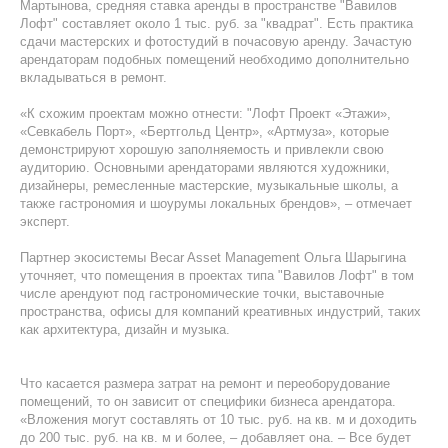
Мартынова, средняя ставка аренды в пространстве "Вавилов
Лофт" составляет около 1 тыс. руб. за "квадрат". Есть практика
сдачи мастерских и фотостудий в почасовую аренду. Зачастую
арендаторам подобных помещений необходимо дополнительно
вкладываться в ремонт.
«К схожим проектам можно отнести: "Лофт Проект «Этажи»,
«Севкабель Порт», «Бертгольд Центр», «Артмуза», которые
демонстрируют хорошую заполняемость и привлекли свою
аудиторию. Основными арендаторами являются художники,
дизайнеры, ремесленные мастерские, музыкальные школы, а
также гастрономия и шоурумы локальных брендов», – отмечает
эксперт.
Партнер экосистемы Becar Asset Management Ольга Шарыгина
уточняет, что помещения в проектах типа "Вавилов Лофт" в том
числе арендуют под гастрономические точки, выставочные
пространства, офисы для компаний креативных индустрий, таких
как архитектура, дизайн и музыка.
Что касается размера затрат на ремонт и переоборудование
помещений, то он зависит от специфики бизнеса арендатора.
«Вложения могут составлять от 10 тыс. руб. на кв. м и доходить
до 200 тыс. руб. на кв. м и более, – добавляет она. – Все будет