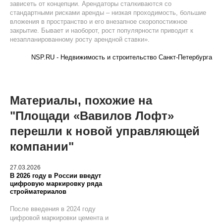
зависеть от концепции. Арендаторы сталкиваются со
стандартными рисками аренды – низкая проходимость, большие
вложения в пространство и его внезапное скоропостижное
закрытие. Бывает и наоборот, рост популярности приводит к
незапланированному росту арендной ставки».
NSP.RU - Недвижимость и строительство Санкт-Петербурга
Материалы, похожие на
"Площади «Вавилов Лофт»
перешли к новой управляющей
компании"
27.03.2026
В 2026 году в России введут
цифровую маркировку ряда
стройматериалов
После введения в 2024 году
цифровой маркировки цемента и