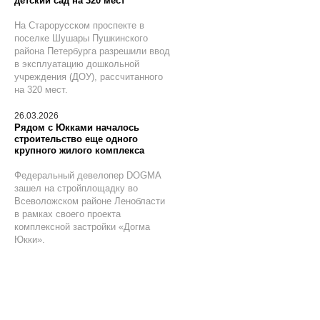
детский сад на 320 мест
На Старорусском проспекте в
поселке Шушары Пушкинского
района Петербурга разрешили ввод
в эксплуатацию дошкольной
учреждения (ДОУ), рассчитанного
на 320 мест.
26.03.2026
Рядом с Юкками началось
строительство еще одного
крупного жилого комплекса
Федеральный девелопер DOGMA
зашел на стройплощадку во
Всеволожском районе Ленобласти
в рамках своего проекта
комплексной застройки «Догма
Юкки».