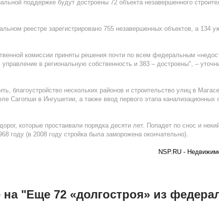
альной поддержке будут достроены 72 объекта незавершенного строите
альном реестре зарегистрировано 755 незавершенных объектов, а 134 у
твенной комиссии приняты решения почти по всем федеральным «недост
 управление в региональную собственность и 383 – достроены", – уточ
ить, благоустройство нескольких районов и строительство улиц в Мага
еле Сагопши в Ингушетии, а также ввод первого этапа канализационных 
орог, которые простаивали порядка десяти лет. Попадет по снос и неки
968 году (в 2008 году стройка была заморожена окончательно).
NSP.RU - Недвижимо
 на "Еще 72 «долгостроя» из федера