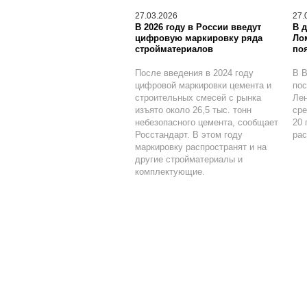
27.03.2026
27.
В 2026 году в России введут
В 
цифровую маркировку ряда
Ло
стройматериалов
по
После введения в 2024 году
В В
цифровой маркировки цемента и
пос
строительных смесей с рынка
Лен
изъято около 26,5 тыс. тонн
сре
небезопасного цемента, сообщает
20 
Росстандарт. В этом году
рас
маркировку распространят и на
другие стройматериалы и
комплектующие.