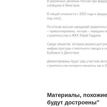
В различных регионах России при федер
сообщили в Минстрое.
В общей сложности с 2022 года в федер
под снос).
По итогам восьми заседаний правительс
– приватизированы, четыре – переданы в
строительства и ЖКХ Юрий Гордеев.
Среди объектов, которые решено достро
инфраструктуры стекольного завода в с
Буйнакск в Дагестане.
Демонтированы будут ряд участков автод
строительство которого началось аж в 1
Материалы, похожие
будут достроены"