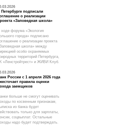
6.03.2026
 Петербурге подписали
оглашение о реализации
роекта «Заповедная школа»
 ходе форума «Экология
ольшого города» подписано
оглашение о реализации проекта
Заповедная школа» между
ирекцией особо охраняемых
риродных территорий Петербурга,
К «Ленстройтрест» и ЖИВИ Клуб.
6.03.2026
анк России с 1 апреля 2026 года
жесточает правила оценки
охода заемщиков
анки больше не смогут оценивать
оходы по косвенным признакам,
ыписка из банка будет
ействовать только для зарплаты,
енсии, соцвыплат. Остальные
оходы надо будет подтверждать.