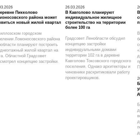
03.2026
26.03.2026
2
деревне Пикколово
В Кавголово планируют
В
моносовского района может
индивидуальное жилищное
с
явиться новый жилой квартал
строительство на территории
п
более 100 га
иллозском городском
В
Градсовет Ленобласти обсудил
елении Ломоносовского района
б
концепцию застройки
области планируют построить
с
индивидуальными домами
днеэтажный жилой квартал на
«
территории 102 га в деревне
га. Областной Градсовет
д
Кавголово Токсовского городского
смотрел концепцию застройки.
п
поселения. Однако архитекторы и
Г
чиновники раскритиковали работу
проектировщиков.
2
Б
у
д
Б
д
в
д
п
д