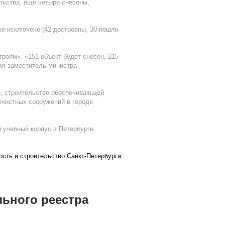
льства, еще четыре снесены,
же исключено (42 достроены, 30 пошли
роям». «151 объект будет снесен, 215
нил заместитель министра
се, строительство обеспечивающей
очистных сооружений в городе
й учебный корпус в Петербурге,
сть и строительство Санкт-Петербурга
льного реестра