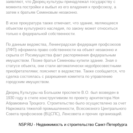
заявляют, что Дворец культуры принадлежал государству с
момента постройки и выбыл из его владения к профсоюзу, а
затем к братьям Семеновым незаконно.
В иске прокуратура также отмечает, что здание, являющееся
объектом культурного наследия, по закону может относиться
только к федеральной собственности.
По данным ведомства, Ленинградская федерация профсоюзов
(ЛФП) оформила право собственности на объект незаконно и
скрыла от Росимущества факт распоряжения федеральным
имуществом. Позже братья Семеновы купили здание. Зная о
статусе объекта, они стали автоматически недобросовестными
приобретателями; поясняют в ведомстве. Также сообщается, что
сделка состоялась с разрешения комитета по управлению
городским имуществом.
Дворец Культуры на Большом проспекте В.О. был возведен в
1930 году в стиле конструктивизм по проекту архитектора Ноя
Абрамовича Троцкого. Строительство было осуществлено за счет
Наркомата тяжелой промышленности, Всесоюзного Центрального
Совета профсоюзов (ВЦСПС), Ленсовета и прочих организаций.
NSP.RU - Недвижимость и строительство Санкт-Петербурга