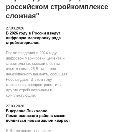
российском стройкомплексе
сложная"
27.03.2026
В 2026 году в России введут
цифровую маркировку ряда
стройматериалов
После введения в 2024 году
цифровой маркировки цемента и
строительных смесей с рынка
изъято около 26,5 тыс. тонн
небезопасного цемента, сообщает
Росстандарт. В этом году
маркировку распространят и на
другие стройматериалы и
комплектующие.
27.03.2026
В деревне Пикколово
Ломоносовского района может
появиться новый жилой квартал
В Виллозском городском