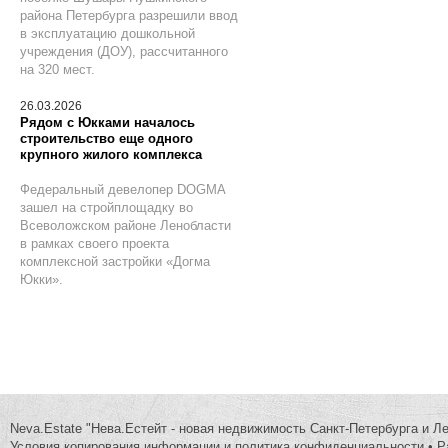
района Петербурга разрешили ввод
в эксплуатацию дошкольной
учреждения (ДОУ), рассчитанного
на 320 мест.
26.03.2026
Рядом с Юкками началось
строительство еще одного
крупного жилого комплекса
Федеральный девелопер DOGMA
зашел на стройплощадку во
Всеволожском районе Ленобласти
в рамках своего проекта
комплексной застройки «Догма
Юкки».
Neva.Estate "Нева.Естейт - новая недвижимость Санкт-Петербурга и Л
Условия копирования информации и политика конфиденциальности
•
Р