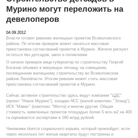
Мурино могут переложить на
девелоперов
04.09.2012
Власти готовят ревизию жилищных проектов Всеволожского
района. По итогам проверок может начаться массовая
приостановка согласований проектов в Мурино. Жители рискуют
остаться без детсадов, школ и поликлиник.
О начале проверок вице-губернатор по строительству Георгий
Богачев объявил в минувшую пятницу на совещании,
посвященном жилищному строительству во Всеволожском
районе Ленобласти. Итогом ревизии может стать массовая
приостановка согласований проектов в Мурино.
Сейчас активное строительство здесь ведут компании "ЦДС"
(проект "Новое Мурино"), концерн NCC (жилой комплекс "Эланд"),
ИСК "Мавис" (комплекс "Мечта) и многие другие. Общая
стоимость заявленных проектов площадью более 5 млн м2 на 400
га оценивается экспертами в 180 млрд рублей.
Чиновники боятся
социального взрыва, который произойдет, если
через несколько лет жилые кварталы будут построены и