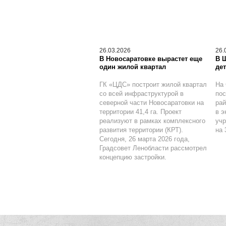
26.03.2026
26.
В Новосаратовке вырастет еще
В 
один жилой квартал
дет
ГК «ЦДС» построит жилой квартал
На 
со всей инфраструктурой в
по
северной части Новосаратовки на
рай
территории 41,4 га. Проект
в э
реализуют в рамках комплексного
учр
развития территории (КРТ).
на 
Сегодня, 26 марта 2026 года,
Градсовет Ленобласти рассмотрел
концепцию застройки.