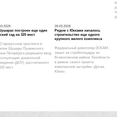
в
д
п
д
03.2026
26.03.2026
Шушарах построен еще один
Рядом с Юкками началось
ский сад на 320 мест
строительство еще одного
крупного жилого комплекса
Старорусском проспекте в
Федеральный девелопер DOGMA
селке Шушары Пушкинского
зашел на стройплощадку во
она Петербурга разрешили ввод
Всеволожском районе Ленобласти
ксплуатацию дошкольной
в рамках своего проекта
еждения (ДОУ), рассчитанного
комплексной застройки «Догма
320 мест.
Юкки».