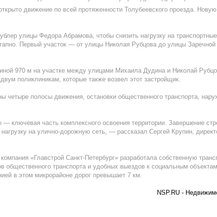
открыто движение по всей протяженности Толубеевского проезда. Новую
ублер улицы Федора Абрамова, чтобы снизить нагрузку на транспортные
тапно. Первый участок — от улицы Николая Рубцова до улицы Заречной 
иной 970 м на участке между улицами Михаила Дудина и Николай Рубцо
 двум поликлиникам, которые также возвел этот застройщик.
ны четыре полосы движения, остановки общественного транспорта, нар
 — ключевая часть комплексного освоения территории. Завершение стр
 нагрузку на улично-дорожную сеть, — рассказал Сергей Крупин, дирек
компания «Главстрой Санкт-Петербург» разработала собственную транс
ов общественного транспорта и удобных выездов к социальным объекта
ией в этом микрорайоне дорог превышает 7 км.
NSP.RU - Недвижимо