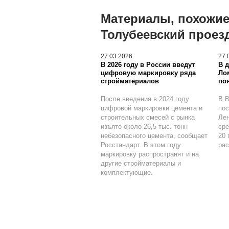
Материалы, похожие
Толубеевский проез
27.03.2026
27.
В 2026 году в России введут
В 
цифровую маркировку ряда
Ло
стройматериалов
по
После введения в 2024 году
В В
цифровой маркировки цемента и
пос
строительных смесей с рынка
Лен
изъято около 26,5 тыс. тонн
сре
небезопасного цемента, сообщает
20 
Росстандарт. В этом году
рас
маркировку распространят и на
другие стройматериалы и
комплектующие.