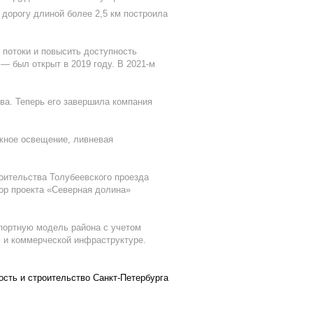
 дорогу длиной более 2,5 км построила
 потоки и повысить доступность
— был открыт в 2019 году. В 2021-м
ва. Теперь его завершила компания
ужное освещение, ливневая
оительства Толубеевского проезда
тор проекта «Северная долина»
портную модель района с учетом
м и коммерческой инфраструктуре.
сть и строительство Санкт-Петербурга