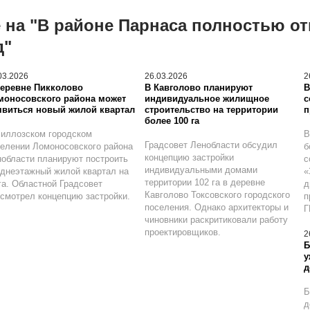
 на "В районе Парнаса полностью о
д"
03.2026
26.03.2026
2
деревне Пикколово
В Кавголово планируют
В
моносовского района может
индивидуальное жилищное
с
явиться новый жилой квартал
строительство на территории
п
более 100 га
иллозском городском
В
Градсовет Ленобласти обсудил
елении Ломоносовского района
б
концепцию застройки
области планируют построить
с
индивидуальными домами
днеэтажный жилой квартал на
«
территории 102 га в деревне
га. Областной Градсовет
д
Кавголово Токсовского городского
смотрел концепцию застройки.
п
поселения. Однако архитекторы и
Г
чиновники раскритиковали работу
проектировщиков.
2
Б
у
д
Б
д