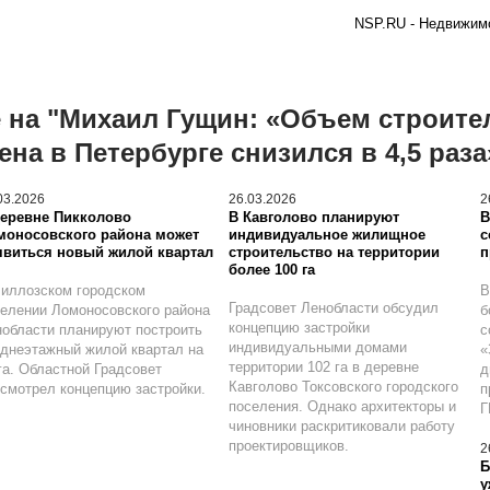
NSP.RU - Недвижимо
 на "Михаил Гущин: «Объем строите
на в Петербурге снизился в 4,5 раза
03.2026
26.03.2026
2
деревне Пикколово
В Кавголово планируют
В
моносовского района может
индивидуальное жилищное
с
явиться новый жилой квартал
строительство на территории
п
более 100 га
иллозском городском
В
Градсовет Ленобласти обсудил
елении Ломоносовского района
б
концепцию застройки
области планируют построить
с
индивидуальными домами
днеэтажный жилой квартал на
«
территории 102 га в деревне
га. Областной Градсовет
д
Кавголово Токсовского городского
смотрел концепцию застройки.
п
поселения. Однако архитекторы и
Г
чиновники раскритиковали работу
проектировщиков.
2
Б
у