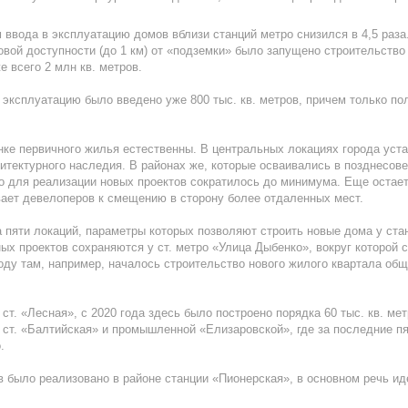
 ввода в эксплуатацию домов вблизи станций метро снизился в 4,5 раз
говой доступности (до 1 км) от «подземки» было запущено строительство 
е всего 2 млн кв. метров.
в эксплуатацию было введено уже 800 тыс. кв. метров, причем только по
ке первичного жилья естественны. В центральных локациях города уст
тектурного наследия. В районах же, которые осваивались в позднесовет
о для реализации новых проектов сократилось до минимума. Еще остае
вает девелоперов к смещению в сторону более отдаленных мест.
а пяти локаций, параметры которых позволяют строить новые дома у ст
ых проектов сохраняются у ст. метро «Улица Дыбенко», вокруг которой 
оду там, например, началось строительство нового жилого квартала общ
т. «Лесная», с 2020 года здесь было построено порядка 60 тыс. кв. ме
 ст. «Балтийская» и промышленной «Елизаровской», где за последние пят
.
ов было реализовано в районе станции «Пионерская», в основном речь и