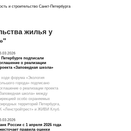
сть и строительство Санкт-Петербурга
льства жилья у
»"
6.03.2026
 Петербурге подписали
оглашение о реализации
роекта «Заповедная школа»
 ходе форума «Экология
ольшого города» подписано
оглашение о реализации проекта
Заповедная школа» между
ирекцией особо охраняемых
риродных территорий Петербурга,
К «Ленстройтрест» и ЖИВИ Клуб.
6.03.2026
анк России с 1 апреля 2026 года
жесточает правила оценки