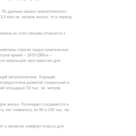
а. По данным нашего аналитического
3,6 млн кв. метров жилья, то в период
ловина из этого объема относится к
ановлены строгие градостроительные
ское время – 1970-1990-е –
тся небольшое пространство для
анций метрополитена. Хорошие
сосредоточена развитая социальная и
ей площадью 53 тыс. кв. метров
тров жилья. Потенциал сохраняется в
ь лет появилось по 85 и 100 тыс. кв.
дет о проектах комфорт-класса для