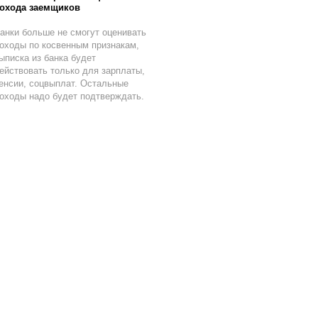
охода заемщиков
анки больше не смогут оценивать
оходы по косвенным признакам,
ыписка из банка будет
ействовать только для зарплаты,
енсии, соцвыплат. Остальные
оходы надо будет подтверждать.