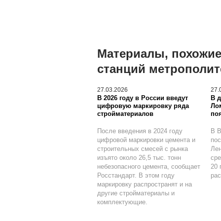
Материалы, похожие
станций метрополите
27.03.2026
27.
В 2026 году в России введут
В 
цифровую маркировку ряда
Ло
стройматериалов
по
После введения в 2024 году
В В
цифровой маркировки цемента и
пос
строительных смесей с рынка
Лен
изъято около 26,5 тыс. тонн
сре
небезопасного цемента, сообщает
20 
Росстандарт. В этом году
рас
маркировку распространят и на
другие стройматериалы и
комплектующие.