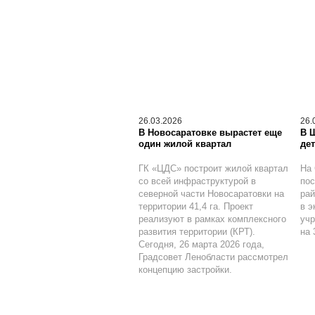
26.03.2026
26.
В Новосаратовке вырастет еще
В 
один жилой квартал
дет
ГК «ЦДС» построит жилой квартал
На 
со всей инфраструктурой в
по
северной части Новосаратовки на
рай
территории 41,4 га. Проект
в э
реализуют в рамках комплексного
учр
развития территории (КРТ).
на 
Сегодня, 26 марта 2026 года,
Градсовет Ленобласти рассмотрел
концепцию застройки.