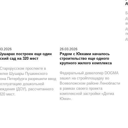
д
Б
д
в
д
п
д
03.2026
26.03.2026
Шушарах построен еще один
Рядом с Юкками началось
ский сад на 320 мест
строительство еще одного
крупного жилого комплекса
Старорусском проспекте в
Федеральный девелопер DOGMA
селке Шушары Пушкинского
зашел на стройплощадку во
она Петербурга разрешили ввод
Всеволожском районе Ленобласти
ксплуатацию дошкольной
в рамках своего проекта
еждения (ДОУ), рассчитанного
комплексной застройки «Догма
320 мест.
Юкки».