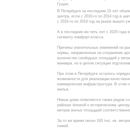
Гущин.
В Петербурге за последние 15 лет объем
центра, если с 2010-го по 2014 год в ша
с 2015-го по 2019 год на рынок вышло уж
А в последние же пять лет с 2020 года 
сегменту комфорт-класса.
Причины значительных изменений на рын
нормы, направленные на сохранение архи
количество свободных площадей у метр
маневра, но в целом ситуация подталки
При этом в Петербурге осталось порядк
возможности для реализации качественн
коммерческая инфраструктура. В этом г
жилья.
Новые дома появляются также рядом со с
районах близкой к историческому центру
метров жилых площадей соответственно
За то же время около 100 тыс. кв. метр
семей.