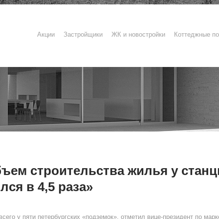
Акции
Застройщики
ЖК и новостройки
Коттеджные по
ъем строительства жилья у стан
лся в 4,5 раза»
сего у пяти петербургских «подземок», отметил вице-президент по мар