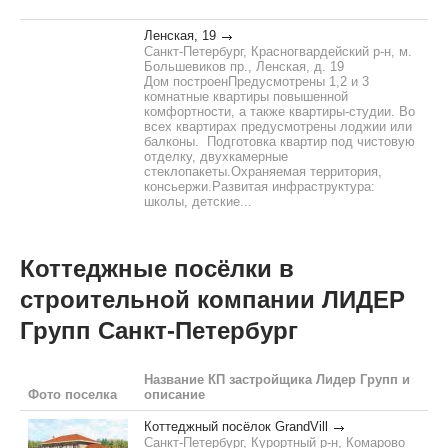
Ленская, 19
Санкт-Петербург, Красногвардейский р-н, м.
Большевиков пр., Ленская, д. 19
Дом построенПредусмотрены 1,2 и 3
комнатные квартиры повышенной
комфортности, а также квартиры-студии. Во
всех квартирах предусмотрены лоджии или
балконы. Подготовка квартир под чистовую
отделку, двухкамерные
стеклопакеты.Охраняемая территория,
консьержи.Развитая инфраструктура:
школы, детские...
Коттеджные посёлки в
строительной компании ЛИДЕР
Групп Санкт-Петербург
Название КП застройщика Лидер Групп и
Фото поселка
описание
Коттеджный посёлок GrandVill
Санкт-Петербург, Курортный р-н, Комарово