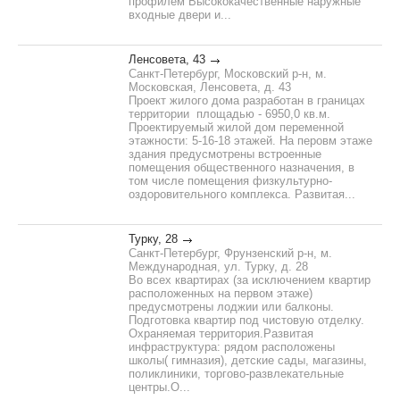
профилем Высококачественные наружные
входные двери и...
Ленсовета, 43
Санкт-Петербург, Московский р-н, м.
Московская, Ленсовета, д. 43
Проект жилого дома разработан в границах
территории площадью - 6950,0 кв.м.
Проектируемый жилой дом переменной
этажности: 5-16-18 этажей. На перовм этаже
здания предусмотрены встроенные
помещения общественного назначения, в
том числе помещения физкультурно-
оздоровительного комплекса. Развитая...
Турку, 28
Санкт-Петербург, Фрунзенский р-н, м.
Международная, ул. Турку, д. 28
Во всех квартирах (за исключением квартир
расположенных на первом этаже)
предусмотрены лоджии или балконы.
Подготовка квартир под чистовую отделку.
Охраняемая территория.Развитая
инфраструктура: рядом расположены
школы( гимназия), детские сады, магазины,
поликлиники, торгово-развлекательные
центры.О...