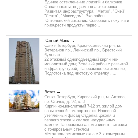
Единое остекленение лоджий и балконов.
Стеклопакеты, подземная автостоянка.
Развитая инфраструктура: "Метро", "Окей",
"Лента", "Максидом". Эко-район
Юнтоловский заказник. Совершить покупки и
приобрести продукты перво...
Южный Маяк
Санкт-Петербург, Красносельский р-н, м.
Ветеранов пр., Ленинский пр., Брестский
бульвар
22 этажный одноподъездный кирпично-
монолитный дом; Зелёный район с развитой
инфраструктурой; Панорамное остекление;
Подготовка под чистовую отделку . ...
Эстет
Санкт-Петербург, Кировский р-н, м. Автово,
пр. Стачек, д. 92, к. 3
Кирпично-монолитный 7-12 эт. жилой дом
повышенной комфортности. Навесной
утепленный фасад Отделка цоколя и
первого этажа и холлов натуральным
камнем Панорамные алюминиевые витражи
с тонированым стеклом
Металлопластиковые окна с 3-х камерным