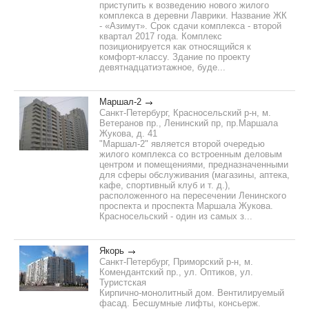
приступить к возведению нового жилого
комплекса в деревни Лаврики. Название ЖК
- «Азимут». Срок сдачи комплекса - второй
квартал 2017 года. Комплекс
позиционируется как относящийся к
комфорт-классу. Здание по проекту
девятнадцатиэтажное, буде...
Маршал-2
Санкт-Петербург, Красносельский р-н, м.
Ветеранов пр., Ленинский пр, пр.Маршала
Жукова, д. 41
"Маршал-2" является второй очередью
жилого комплекса со встроенным деловым
центром и помещениями, предназначенными
для сферы обслуживания (магазины, аптека,
кафе, спортивный клуб и т. д.),
расположенного на пересечении Ленинского
проспекта и проспекта Маршала Жукова.
Красносельский - один из самых з...
Якорь
Санкт-Петербург, Приморский р-н, м.
Комендантский пр., ул. Оптиков, ул.
Туристская
Кирпично-монолитный дом. Вентилируемый
фасад. Бесшумные лифты, консьерж.