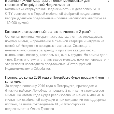
Въезжай и Живи! Квартиры с полной меблировкой для
клиентов «Петербургской Недвижимости»
Компания «Петербургская Недвижимость» и девелопер SETL
CITY совместно с Первой мебельной фабрикой представили
беспрецедентное предложение - полная меблировка квартиры за
160 000 рублей!
Как снизить ежемесячный платеж по ипотеке в 2 раза?
Основная причина, которая часто заставляет нас откладывать
покупку жилья, – проживание в съемной квартире и нагрузка на
семейный бюджет по арендным платежам. Совмещать
ежемесячную оплату за аренду и при этом каждый месяц
выплачивать ипотеку, казалось бы, очень трудно. На самом деле
- нет. Взять ипотеку и платить вдвое меньше, пока не переедете, -
это условия новогоднего предложения «Петербургской
Недвижимости» и Сбербанка.
Прогноз: до конца 2016 года в Петербурге будет продано 4 млн
кв. м жилья
За первую половину 2016 года в Петербурге, пригородах и
ближних районах Ленобласти продано 2 млн кв. м строящегося
жилья. По итогам года будет реализовано не менее 4 млн кв. м
жилья при стабильной ситуации и при сохранении господдержки
ипотеки, заявила руководитель КЦ «Петербургская
недвижимость» Ольга Трошева.