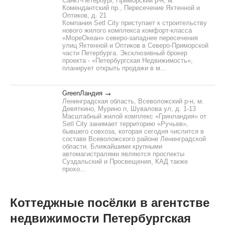
Санкт-Петербург, Приморский р-н, м.
Комендантский пр., Пересечение Яхтенной и
Оптиков, д. 21
Компания Setl City приступает к строительству
нового жилого комплекса комфорт-класса
«МореОкеан» северо-западнее пересечения
улиц Яхтенной и Оптиков в Северо-Приморской
части Петербурга. Эксклюзивный брокер
проекта - «Петербургская Недвижимость»,
планирует открыть продажи в м...
GreenЛандия
Ленинградская область, Всеволожский р-н, м.
Девяткино, Мурино п, Шувалова ул, д. 1-13
Масштабный жилой комплекс «Гринландия» от
Setl City занимает территорию «Ручьев»,
бывшего совхоза, которая сегодня числится в
составе Всеволожского районе Ленинградской
области. Ближайшими крупными
автомагистралями являются проспекты
Суздальский и Просвещения, КАД также
прохо...
Коттеджные посёлки в агентстве
недвижимости Петербургская