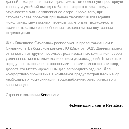
данной локации. Так, новые дома имеют огороженную просторную
террасу и удобный выход на балкон второго этажа, откуда
открывается вид на живописное озеро. Кроме того, при
строительстве проектов применена технология возведения
монолитных межэтажных перекрытий, что дает возможность
применять самые разнообразные технологии при внутренней
отделке дома.
ЖК «Кивеннапа Симагино» расположен в презентабельном п.
Симагино, в Выборгском районе ЛО (29км от КАД). Данный проект
отличается от других поселков, реализованных компанией, своей
уединенностью и малым количеством домовладений. Близость к
городу, сочетающаяся с сосновыми лесами и множеством озер,
делает это место идеальным для загородного отдыха. Для
комфортного проживания в комплексе предусмотрен весь набор
необходимых коммуникаций: водоснабжение, электричество и
канализация.
Страница компании
Кивеннапа
Информация с сайта Restate.ru