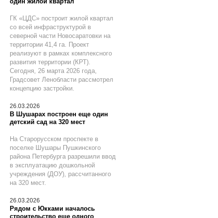
один жилой квартал
ГК «ЦДС» построит жилой квартал
со всей инфраструктурой в
северной части Новосаратовки на
территории 41,4 га. Проект
реализуют в рамках комплексного
развития территории (КРТ).
Сегодня, 26 марта 2026 года,
Градсовет Ленобласти рассмотрел
концепцию застройки.
26.03.2026
В Шушарах построен еще один
детский сад на 320 мест
На Старорусском проспекте в
поселке Шушары Пушкинского
района Петербурга разрешили ввод
в эксплуатацию дошкольной
учреждения (ДОУ), рассчитанного
на 320 мест.
26.03.2026
Рядом с Юкками началось
строительство еще одного