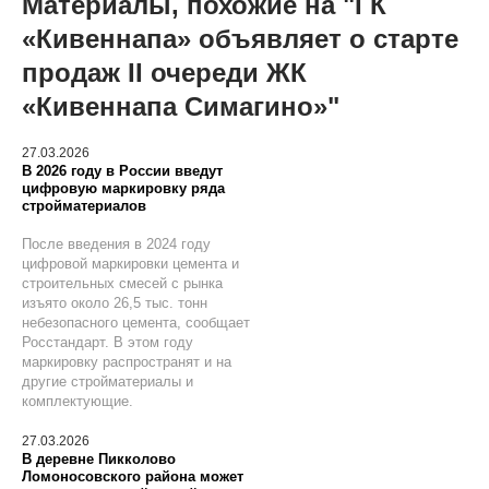
Материалы, похожие на "ГК
«Кивеннапа» объявляет о старте
продаж II очереди ЖК
«Кивеннапа Симагино»"
27.03.2026
В 2026 году в России введут
цифровую маркировку ряда
стройматериалов
После введения в 2024 году
цифровой маркировки цемента и
строительных смесей с рынка
изъято около 26,5 тыс. тонн
небезопасного цемента, сообщает
Росстандарт. В этом году
маркировку распространят и на
другие стройматериалы и
комплектующие.
27.03.2026
В деревне Пикколово
Ломоносовского района может