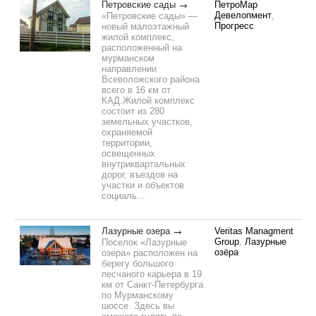
Петровские сады
ПетроМар
Девелопмент
,
«Петровские сады» —
Прогресс
новый малоэтажный
жилой комплекс,
расположенный на
мурманском
направлении
Всеволожского района
всего в 16 км от
КАД.Жилой комплекс
состоит из 280
земельных участков,
охраняемой
территории,
освещенных
внутриквартальных
дорог, въездов на
участки и объектов
социаль...
Лазурные озера
Veritas Managment
Group
,
Лазурные
Поселок «Лазурные
озёра
озера» расположен на
берегу большого
песчаного карьера в 19
км от Санкт-Петербурга
по Мурманскому
шоссе. Здесь вы