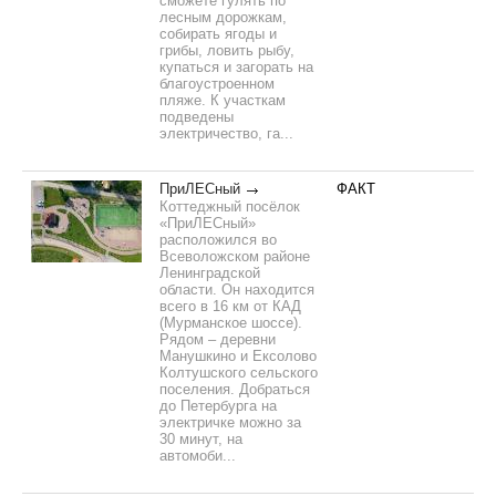
сможете гулять по
лесным дорожкам,
собирать ягоды и
грибы, ловить рыбу,
купаться и загорать на
благоустроенном
пляже. К участкам
подведены
электричество, га...
ПриЛЕСный
ФАКТ
Коттеджный посёлок
«ПриЛЕСный»
расположился во
Всеволожском районе
Ленинградской
области. Он находится
всего в 16 км от КАД
(Мурманское шоссе).
Рядом – деревни
Манушкино и Ексолово
Колтушского сельского
поселения. Добраться
до Петербурга на
электричке можно за
30 минут, на
автомоби...