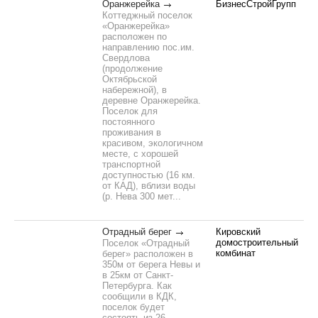
Оранжерейка
БизнесСтройГрупп
Коттеджный поселок
«Оранжерейка»
расположен по
направлению пос.им.
Свердлова
(продолжение
Октябрьской
набережной), в
деревне Оранжерейка.
Поселок для
постоянного
проживания в
красивом, экологичном
месте, с хорошей
транспортной
доступностью (16 км.
от КАД), вблизи воды
(р. Нева 300 мет...
Отрадный берег
Кировский
домостроительный
Поселок «Отрадный
комбинат
берег» расположен в
350м от берега Невы и
в 25км от Санкт-
Петербурга. Как
сообщили в КДК,
поселок будет
состоять из 26