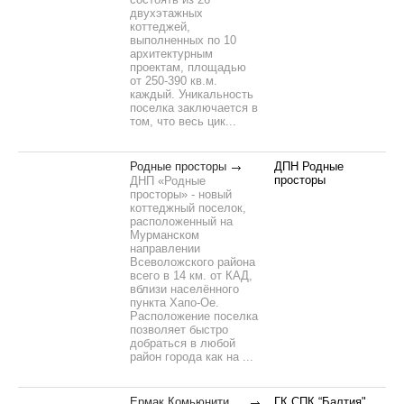
двухэтажных
коттеджей,
выполненных по 10
архитектурным
проектам, площадью
от 250-390 кв.м.
каждый. Уникальность
поселка заключается в
том, что весь цик...
Родные просторы
ДПН Родные
просторы
ДНП «Родные
просторы» - новый
коттеджный поселок,
расположенный на
Мурманском
направлении
Всеволожского района
всего в 14 км. от КАД,
вблизи населённого
пункта Хапо-Ое.
Расположение поселка
позволяет быстро
добраться в любой
район города как на ...
Ермак Комьюнити
ГК СПК “Балтия"