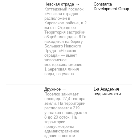
Невская отрада
Constanta
Development Group
Коттеджный поселок
«Невская отрада»
расположен в
Кировском районе, в 2
км от г.Отрадное.
Территория застройки
общей площадью 8 Га
находится на берегу
Большого Невского
Пруда. «Невская
отрада» — имеет
живописное
месторасположение —
1 береговая линия
воды, на участк...
Дружное
1-я Академия
недвижимости
Поселок занимает
площадь 27,4 гектара
земли. На территории
располагается 219
участков площадью от
8 до 20 соток. На
территории
предусмотрены
административное
здание с постом