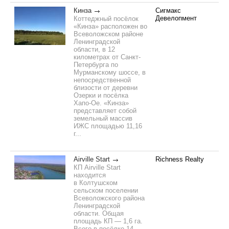
Кинза
Сигмакс
Девелопмент
Коттеджный посёлок
«Кинза» расположен во
Всеволожском районе
Ленинградской
области, в 12
километрах от Санкт-
Петербурга по
Мурманскому шоссе, в
непосредственной
близости от деревни
Озерки и посёлка
Хапо-Ое. «Кинза»
представляет собой
земельный массив
ИЖС площадью 11,16
г...
Airville Start
Richness Realty
КП Airville Start
находится
в Колтушском
сельском поселении
Всеволожского района
Ленинградской
области. Общая
площадь КП — 1,6 га.
Всего в посёлке 14