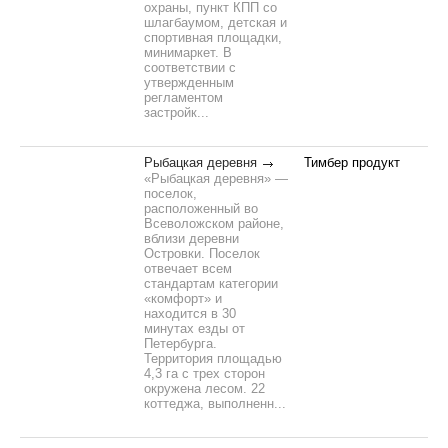
охраны, пункт КПП со
шлагбаумом, детская и
спортивная площадки,
минимаркет. В
соответствии с
утвержденным
регламентом
застройк...
Рыбацкая деревня
Тимбер продукт
«Рыбацкая деревня» —
поселок,
расположенный во
Всеволожском районе,
вблизи деревни
Островки. Поселок
отвечает всем
стандартам категории
«комфорт» и
находится в 30
минутах езды от
Петербурга.
Территория площадью
4,3 га с трех сторон
окружена лесом. 22
коттеджа, выполненн...