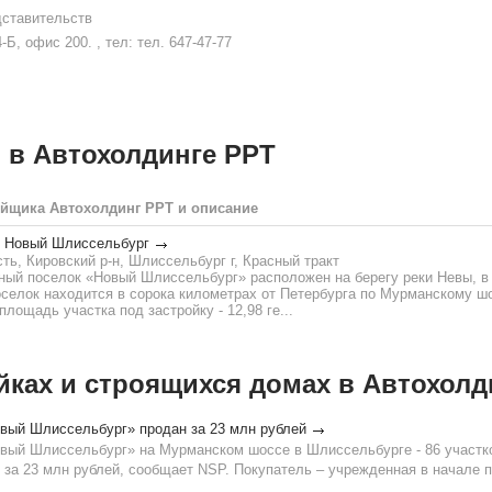
дставительств
Б, офис 200. , тел: тел. 647-47-77
 в Автохолдинге РРТ
ойщика Автохолдинг РРТ и описание
к Новый Шлиссельбург
ть, Кировский р-н, Шлиссельбург г, Красный тракт
ный поселок «Новый Шлиссельбург» расположен на берегу реки Невы, в
селок находится в сорока километрах от Петербурга по Мурманскому шо
площадь участка под застройку - 12,98 ге...
йках и строящихся домах в Автохолд
вый Шлиссельбург» продан за 23 млн рублей
вый Шлиссельбург» на Мурманском шоссе в Шлиссельбурге - 86 участк
н за 23 млн рублей, сообщает NSP. Покупатель – учрежденная в начале 