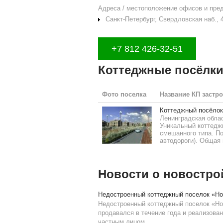
Адреса / местоположение офисов и пре
Санкт-Петербург, Свердловская наб., 4-
+7 812 426-32-51
Коттеджные посёлки
Фото поселка
Название КП застр
Коттеджный посёло
Ленинградская облас
Уникальный коттедж
смешанного типа. По
автодороги). Общая 
Новости о новостро
Недостроенный коттеджный поселок «Но
Недостроенный коттеджный поселок «Но
продавался в течение года и реализова
частным лицом.