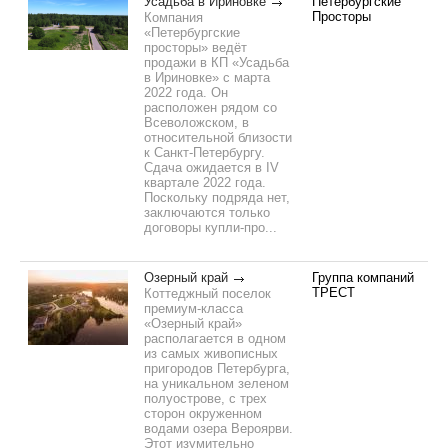
Усадьба в Ириновке
Петербургские
Просторы
Компания
«Петербургские
просторы» ведёт
продажи в КП «Усадьба
в Ириновке» с марта
2022 года. Он
расположен рядом со
Всеволожском, в
относительной близости
к Санкт-Петербургу.
Сдача ожидается в IV
квартале 2022 года.
Поскольку подряда нет,
заключаются только
договоры купли-про...
Озерный край
Группа компаний
ТРЕСТ
Коттеджный поселок
премиум-класса
«Озерный край»
располагается в одном
из самых живописных
пригородов Петербурга,
на уникальном зеленом
полуострове, с трех
сторон окруженном
водами озера Вероярви.
Этот изумительно