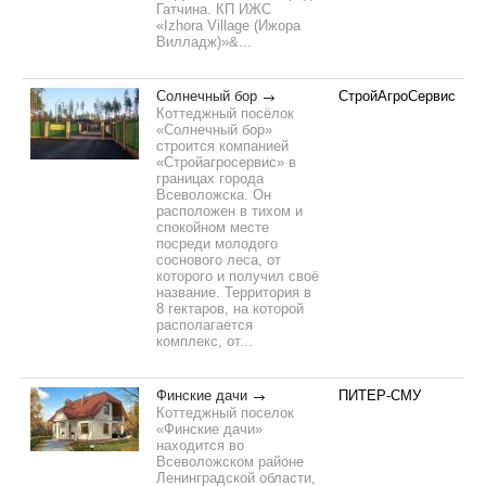
Гатчина. КП ИЖС
«Izhora Village (Ижора
Вилладж)»&...
Солнечный бор
СтройАгроСервис
Коттеджный посёлок
«Солнечный бор»
строится компанией
«Стройагросервис» в
границах города
Всеволожска. Он
расположен в тихом и
спокойном месте
посреди молодого
соснового леса, от
которого и получил своё
название. Территория в
8 гектаров, на которой
располагается
комплекс, от...
Финские дачи
ПИТЕР-СМУ
Коттеджный поселок
«Финские дачи»
находится во
Всеволожском районе
Ленинградской области,