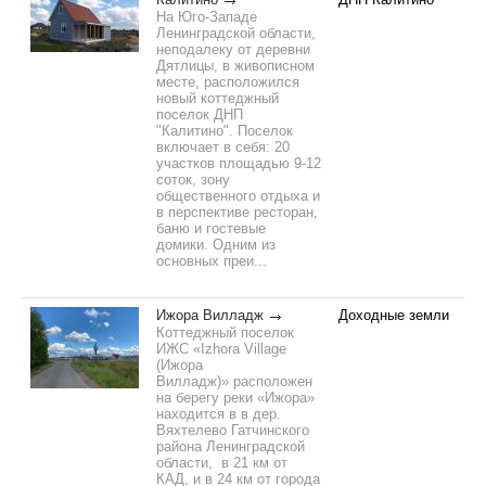
На Юго-Западе
Ленинградской области,
неподалеку от деревни
Дятлицы, в живописном
месте, расположился
новый коттеджный
поселок ДНП
"Калитино". Поселок
включает в себя: 20
участков площадью 9-12
соток, зону
общественного отдыха и
в перспективе ресторан,
баню и гостевые
домики. Одним из
основных преи...
Ижора Вилладж
Доходные земли
Коттеджный поселок
ИЖС «Izhora Village
(Ижора
Вилладж)» расположен
на берегу реки «Ижора»
находится в в дер.
Вяхтелево Гатчинского
района Ленинградской
области, в 21 км от
КАД, и в 24 км от города