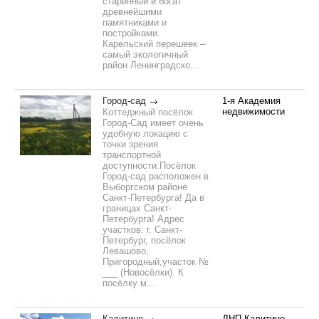
старинный и богат
древнейшими
памятниками и
постройками.
Карельский перешеек –
самый экологичный
район Ленинградско...
Город-сад
1-я Академия
недвижимости
Коттеджный посёлок
Город-Сад имеет очень
удобную локацию с
точки зрения
транспортной
доступности.Посёлок
Город-сад расположен в
Выборгском районе
Санкт-Петербурга! Да в
границах Санкт-
Петербурга! Адрес
участков: г. Санкт-
Петербург, посёлок
Левашово,
Пригородный,участок №
___ (Новосёлки). К
посёлку м...
Калитино
ДНП Калитино