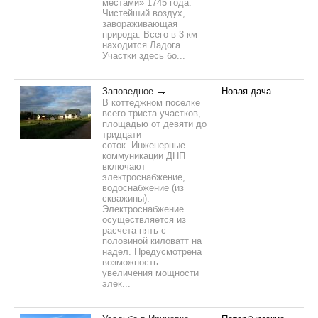
местами» 1745 года.
Чистейший воздух,
завораживающая
природа. Всего в 3 км
находится Ладога.
Участки здесь бо...
Заповедное
Новая дача
В коттеджном поселке
всего триста участков,
площадью от девяти до
тридцати
соток. Инженерные
коммуникации ДНП
включают
электроснабжение,
водоснабжение (из
скважины).
Электроснабжение
осуществляется из
расчета пять с
половиной киловатт на
надел. Предусмотрена
возможность
увеличения мощности
элек...