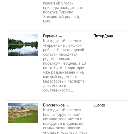
красивый уголок
природы находится в
посёлке Токсово.
Холмистый рельеф,
мно...
Герцена
ПитерДача
Коттеджный поселок
«Герцена» в Лужском
районе Ленинградской
области находится
рядом с самим
поселком Герцена, в 18
км от Луги. Территория
уже размежевана и на
каждый надел есть
кадастровый паспорт и
документы о
собственности....
Брусничное
Luonto
Коттеджный поселок
Luonto "Брусничное"
активно заселяется и
находится в одном из
самых экологически
чистых и красивых мест