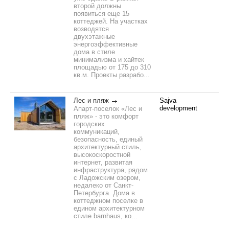
второй должны
появиться еще 15
коттеджей. На участках
возводятся
двухэтажные
энергоэффективные
дома в стиле
минимализма и хайтек
площадью от 175 до 310
кв.м. Проекты разрабо...
Лес и пляж
Sajva
development
Апарт-поселок «Лес и
пляж» - это комфорт
городских
коммуникаций,
безопасность, единый
архитектурный стиль,
высокоскоростной
интернет, развитая
инфраструктура, рядом
с Ладожским озером,
недалеко от Санкт-
Петербурга. Дома в
коттеджном поселке в
едином архитектурном
стиле barnhaus, ко...