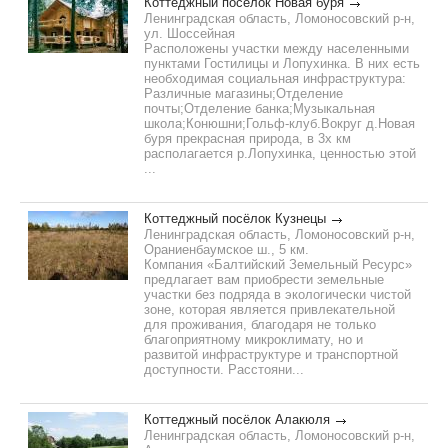
Коттеджный посёлок Новая буря
Ленинградская область, Ломоносовский р-н,
ул. Шоссейная
Расположены участки между населенными
пунктами Гостилицы и Лопухинка. В них есть
необходимая социальная инфраструктура:
Различные магазины;Отделение
почты;Отделение банка;Музыкальная
школа;Конюшни;Гольф-клуб.Вокруг д.Новая
буря прекрасная природа, в 3х км
располагается р.Лопухинка, ценностью этой
...
Коттеджный посёлок Кузнецы
Ленинградская область, Ломоносовский р-н,
Ораниенбаумское ш., 5 км.
Компания «Балтийский Земельный Ресурс»
предлагает вам приобрести земельные
участки без подряда в экологически чистой
зоне, которая является привлекательной
для проживания, благодаря не только
благоприятному микроклимату, но и
развитой инфраструктуре и транспортной
доступности. Расстояни...
Коттеджный посёлок Алакюля
Ленинградская область, Ломоносовский р-н,