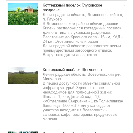
Коттеджный посёлок Глуховское
раздолье
Ленинградская область, Ломоносовский р-н,
п. Глухово
В Ломоносовском районе вблизи деревни
Кипень расположился коттеджный поселок
дачного типа «Глуховское раздолье».
Расстояние до Красного села - 16 км, КАД -
24 км. Этот живописный район
Ленинградской области располагает всеми
преимуществами загородного отдыха.
Вокруг находятся леса, котор...
Коттеджный посёлок Щеглово
Ленинградская область, Всеволожский р-н,
Минулово
В пешей доступности объекты социальной
инфраструктуры! Здесь есть все
необходимое для полноценной жизни:
Школа - 1,9 кмДетский сад - 1,0
кмОтделение Сбербанка - 1 кмПоликлиника/
больница - 800 мВ 7 минутах езды от
участков находится г Всеволожск -
заправки, кафе, рестораны, продуктовые
магазин...