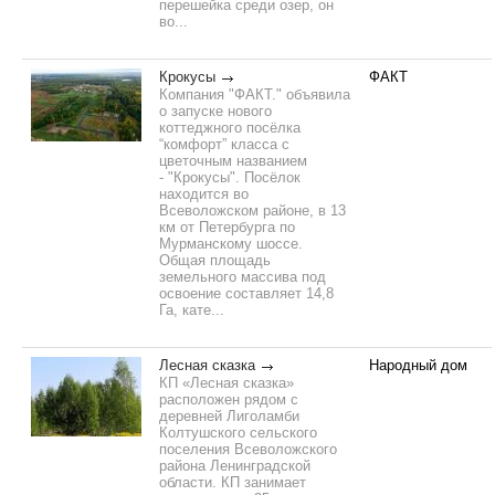
перешейка среди озер, он
во...
Крокусы
ФАКТ
Компания "ФАКТ." объявила
о запуске нового
коттеджного посёлка
“комфорт” класса с
цветочным названием
- "Крокусы". Посёлок
находится во
Всеволожском районе, в 13
км от Петербурга по
Мурманскому шоссе.
Общая площадь
земельного массива под
освоение составляет 14,8
Га, кате...
Лесная сказка
Народный дом
КП «Лесная сказка»
расположен рядом с
деревней Лиголамби
Колтушского сельского
поселения Всеволожского
района Ленинградской
области. КП занимает