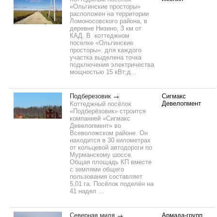
«Ольгинские просторы»
расположен на территории
Ломоносовского района, в
деревне Низино, 3 км от
КАД. В коттеджном
поселке «Ольгинские
просторы»: для каждого
участка выделена точка
подключения электричества
мощностью 15 кВт;д...
Подберезовик
Сигмакс
Девелопмент
Коттеджный посёлок
«Подберёзовик» строится
компанией «Сигмакс
Девелопмент» во
Всеволожском районе. Он
находится в 30 километрах
от кольцевой автодороги по
Мурманскому шоссе.
Общая площадь КП вместе
с землями общего
пользования составляет
5,01 га. Посёлок поделён на
41 надел ...
Северная миля
Армада-групп