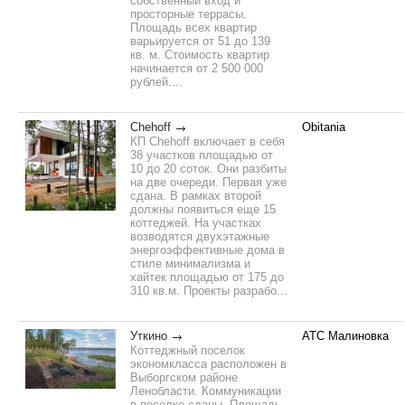
собственный вход и
просторные террасы.
Площадь всех квартир
варьируется от 51 до 139
кв. м. Стоимость квартир
начинается от 2 500 000
рублей....
Chehoff
Obitania
КП Chehoff включает в себя
38 участков площадью от
10 до 20 соток. Они разбиты
на две очереди. Первая уже
сдана. В рамках второй
должны появиться еще 15
коттеджей. На участках
возводятся двухэтажные
энергоэффективные дома в
стиле минимализма и
хайтек площадью от 175 до
310 кв.м. Проекты разрабо...
Уткино
АТС Малиновка
Коттеджный поселок
экономкласса расположен в
Выборгском районе
Ленобласти. Коммуникации
в поселке сданы. Площадь