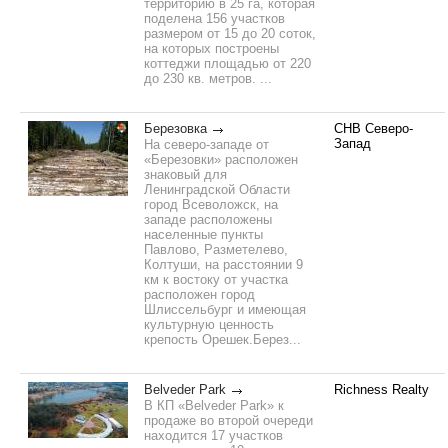
территорию в 25 га, которая
поделена 156 участков
размером от 15 до 20 соток,
на которых построены
коттеджи площадью от 220
до 230 кв. метров. ...
Березовка
СНВ Северо-
Запад
На северо-западе от
«Березовки» расположен
знаковый для
Ленинградской Области
город Всеволожск, на
западе расположены
населенные пункты
Павлово, Разметелево,
Колтуши, на расстоянии 9
км к востоку от участка
расположен город
Шлиссельбург и имеющая
культурную ценность
крепость Орешек.Берез...
Belveder Park
Richness Realty
В КП «Belveder Park» к
продаже во второй очереди
находится 17 участков