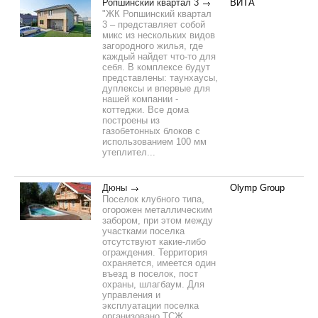
Ропшинский квартал 3
ВИТА
"ЖК Ропшинский квартал
3 – представляет собой
микс из нескольких видов
загородного жилья, где
каждый найдет что-то для
себя. В комплексе будут
представлены: таунхаусы,
дуплексы и впервые для
нашей компании -
коттеджи. Все дома
построены из
газобетонных блоков с
использованием 100 мм
утеплител...
Дюны
Olymp Group
Поселок клубного типа,
огорожен металлическим
забором, при этом между
участками поселка
отсутствуют какие-либо
ограждения. Территория
охраняется, имеется один
въезд в поселок, пост
охраны, шлагбаум. Для
управления и
эксплуатации поселка
организовано ТСЖ