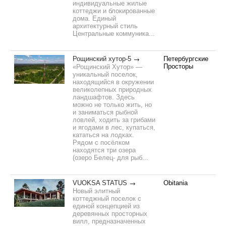
индивидуальные жилые
коттеджи и блокированные
дома. Единый
архитектурный стиль
Центральные коммуника...
Рощинский хутор-5
Петербургские
Просторы
«Рощинский Хутор» —
уникальный поселок,
находящийся в окружении
великолепных природных
ландшафтов. Здесь
можно не только жить, но
и заниматься рыбной
ловлей, ходить за грибами
и ягодами в лес, купаться,
кататься на лодках.
Рядом с посёлком
находятся три озера
(озеро Белец- для рыб...
VUOKSA STATUS
Obitania
Новый элитный
коттеджный поселок с
единой концепцией из
деревянных просторных
вилл, предназначенных