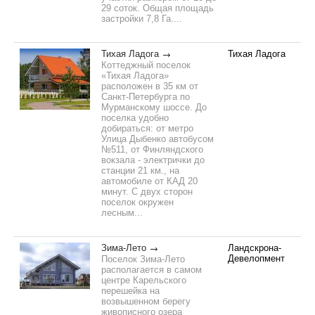
29 соток. Общая площадь
застройки 7,8 Га....
Тихая Ладога
Тихая Ладога
Коттеджный поселок
«Тихая Ладога»
расположен в 35 км от
Санкт-Петербурга по
Мурманскому шоссе. До
поселка удобно
добираться: от метро
Улица Дыбенко автобусом
№511, от Финляндского
вокзала - электрички до
станции 21 км., на
автомобиле от КАД 20
минут. С двух сторон
поселок окружен
лесным...
Зима-Лето
Ландскрона-
Девелопмент
Поселок Зима-Лето
располагается в самом
центре Карельского
перешейка на
возвышенном берегу
живописного озера