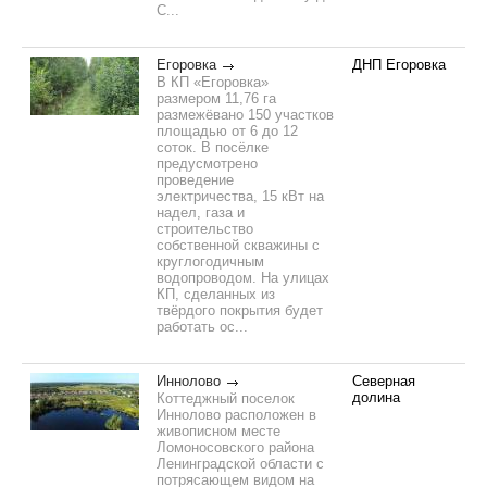
С...
Егоровка
ДНП Егоровка
В КП «Егоровка»
размером 11,76 га
размежёвано 150 участков
площадью от 6 до 12
соток. В посёлке
предусмотрено
проведение
электричества, 15 кВт на
надел, газа и
строительство
собственной скважины с
круглогодичным
водопроводом. На улицах
КП, сделанных из
твёрдого покрытия будет
работать ос...
Иннолово
Северная
долина
Коттеджный поселок
Иннолово расположен в
живописном месте
Ломоносовского района
Ленинградской области с
потрясающем видом на