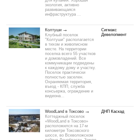
для купания. Хорошая
экология, активно
развивающаяся
инфраструктура ...
Колтуши
Сигмакс
Девелопмент
Клубный поселок
"Колтуши" располагается
в тихом и живописном
месте. На территории
поселка всего 55 участков
и домовладений. Все
коммуникации подведены
к каждому дому и участку.
Поселок практически
полностью заселен.
Охраняемая территория,
въезд - КПП, служба
консьержа, ограждение и
видеона...
WoodLand в Токсово
ДНП Каскад
Коттеджный поселок
«WoodLand в Токсово»
расположился на 17-м
километре Токсовского
шоссе, во Всеволожском
районе Ленобласти. Земля