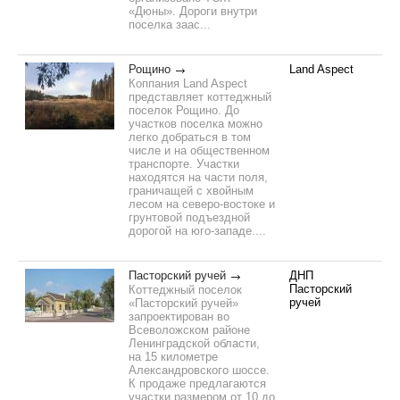
«Дюны». Дороги внутри
поселка заас...
Рощино
Land Aspect
Коппания Land Aspect
представляет коттеджный
поселок Рощино. До
участков поселка можно
легко добраться в том
числе и на общественном
транспорте. Участки
находятся на части поля,
граничащей с хвойным
лесом на северо-востоке и
грунтовой подъездной
дорогой на юго-западе....
Пасторский ручей
ДНП
Пасторский
Коттеджный поселок
ручей
«Пасторский ручей»
запроектирован во
Всеволожском районе
Ленинградской области,
на 15 километре
Александровского шоссе.
К продаже предлагаются
участки размером от 10 до