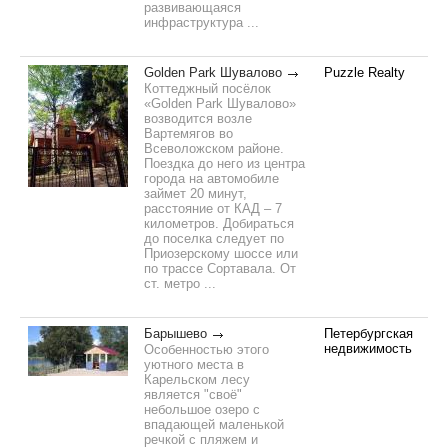
развивающаяся
инфраструктура ...
Golden Park Шувалово
Puzzle Realty
Коттеджный посёлок
«Golden Park Шувалово»
возводится возле
Вартемягов во
Всеволожском районе.
Поездка до него из центра
города на автомобиле
займет 20 минут,
расстояние от КАД – 7
километров. Добираться
до поселка следует по
Приозерскому шоссе или
по трассе Сортавала. От
ст. метро ...
Барышево
Петербургская
недвижимость
Особенностью этого
уютного места в
Карельском лесу
является "своё"
небольшое озеро с
впадающей маленькой
речкой с пляжем и