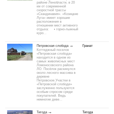
районе Ленобласти, в 20
км от современной
скоростной трассы
«Скандинавия». «Козицкие
Луга» имеет хорошие
расположения в
отношении мест активного
отдыха:⁣⁣⠀⁣⁣⠀• горно-лыжный
куро...
Петровская слобода
Гранат
Коттеджный поселок
«Петровская слобода»
находится в одном из
самых живописных мест
Ломоносовского района
ЛО. Посёлок раскинулся
около лесного массива в
деревне
Петровское.Участки в
«Петровской слободе»
заслуженно пользуются
особым спросом среди
покупателей. Ведь
немногие деве...
Тигода
Тигода