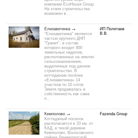
компании EcoHouse Group.
На этапе строительства
возможен в...
Елизаветинка
ИП Полетаев
В.В.
"Елизаветинка" является
частью крупного ДНП
"Гранит", в состав
которого входит 800
земельных наделов,
расположенных на землях
сельхозназначения,
выделенных под дачное
строительство. В
коттеджном посёлке
«Елизаветинка» 14
участков по 10 соток.
Земля продавалась в
собственность как сама
п...
Кемполово
Fazenda Group
Коттеджный поселок
располагается в 33 км. от
КАД, в тихой деревне
Кемполово, Волосовского
района Ленинградской