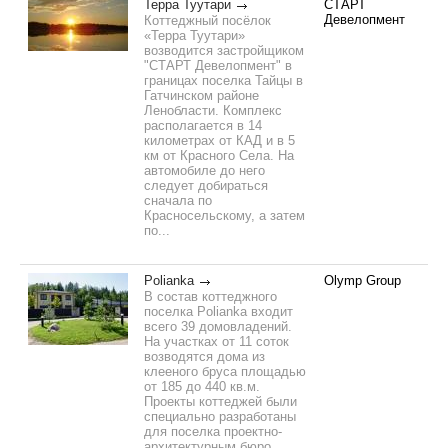
Терра Туутари
СТАРТ
Девелопмент
Коттеджный посёлок
«Терра Туутари»
возводится застройщиком
"СТАРТ Девелопмент" в
границах поселка Тайцы в
Гатчинском районе
Ленобласти. Комплекс
располагается в 14
километрах от КАД и в 5
км от Красного Села. На
автомобиле до него
следует добираться
сначала по
Красносельскому, а затем
по...
Polianka
Olymp Group
В состав коттеджного
поселка Polianka входит
всего 39 домовладений.
На участках от 11 соток
возводятся дома из
клееного бруса площадью
от 185 до 440 кв.м.
Проекты коттеджей были
специально разработаны
для поселка проектно-
архитектурным бюро