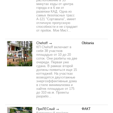
расположение в 35
минутах езды от центра
города и в 6 км от
развязки КАД. Одна из
самых безопасных трасс
А-121 "Сортавала", имеет
отличную пропускную
способности и не страдает
от пробок. Мое Мист...
Chehoff
Obitania
КП Chehoff включает в
себя 38 участков
площадью от 10 до 20
соток. Они разбиты на две
очереди. Первая уже
сдана. В рамках второй
должны появиться еще 15
коттеджей. На участках
возводятся двухэтажные
энергоэффективные дома
в стиле минимализма и
хайтек площадью от 175
до 310 кв.м. Проекты
разрабо...
ПриЛЕСный
ФАКТ
Коттеджный посёлок