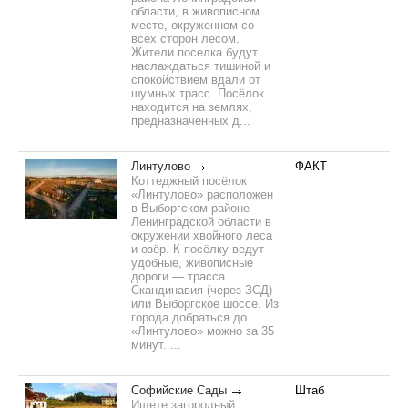
области, в живописном
месте, окруженном со
всех сторон лесом.
Жители поселка будут
наслаждаться тишиной и
спокойствием вдали от
шумных трасс. Посёлок
находится на землях,
предназначенных д...
Линтулово
ФАКТ
Коттеджный посёлок
«Линтулово» расположен
в Выборгском районе
Ленинградской области в
окружении хвойного леса
и озёр. К посёлку ведут
удобные, живописные
дороги — трасса
Скандинавия (через ЗСД)
или Выборгское шоссе. Из
города добраться до
«Линтулово» можно за 35
минут. ...
Софийские Сады
Штаб
Ищете загородный