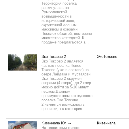
Территория поселка
раскинулась на
Румболовской
возвышенности в
исторической зоне,
окруженной лесным
массивом и озерами.
Поселок обжитой, построено
множество коттеджей. К
продаже предлагаются з...
Эко Токсово 2
ЭкоТоксово
Эко Токсово 2 является
частью поселка Новое
Токсово (уже в составе) на
озере Лайдака и Мустаярви.
Эко Токсово 2 окружен
озерами (4 озера), до 2 озер
можно дойти за 5-10 минут
пешком. ​Важным
преимуществом коттеджного
поселка Эко Токсово
2 является возможность
прописки, т.к категория ...
Кивеннапа Юг
Кивеннапа
На территории жилого