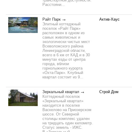
транспортной доступности.
Расстояни...
Райт Парк
Актив-Хаус
Элитный коттеджный
поселок «Райт Парк»
расположен в одном из
самых живописных и
экологически чистых мест
Всеволожского района
Ленинградской области,
всего в 6 км от КАД и в 30
минутах езды от центра
города, вблизи
горнолыжного курорта
«Охта-Парк». Клубный
квартал состоит из 9...
Зеркальный квартал
Строй Дом
Коттеджный поселок
«Зеркальный квартал»
находится в поселке
Васкелово на Приозерском
шоссе. От Северной
столицы комплекс удален
на тридцать один километр.
Статус земель - ИЖС.
В «Зеркальный