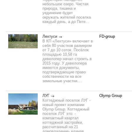
небольшое озеро. Чистая
природа, тишина и
уединение будет
окружать жителей поселка
каждый день, а до Пете...
Лехтуси
FD-group
В КП «Лехтуси» включает в
себя 80 участков размером
от 7 до 10 соток. Посёлок
площадью 10,58 га
девелопер начал строить в
2015 году. У девелопера
имеются документы,
подтверждающие право
собственности на все
земельные участки....
ЛУГ
Olymp Group
Коттеджный поселок ЛУГ -
новый проект компании
Olymp Group. Коттеджный
поселок ЛУГ это: -
компактный квартал
коттеджной застройки,
рассчитанный на 21
домовладение- единая