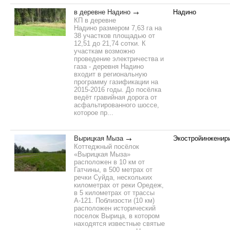
в деревне Надино
Надино
КП в деревне
Надино размером 7,63 га на
38 участков площадью от
12,51 до 21,74 сотки. К
участкам возможно
проведение электричества и
газа - деревня Надино
входит в региональную
программу газификации на
2015-2016 годы. До посёлка
ведёт гравийная дорога от
асфальтированного шоссе,
которое пр...
Вырицкая Мыза
Экостройинженир
Коттеджный посёлок
«Вырицкая Мыза»
расположен в 10 км от
Гатчины, в 500 метрах от
речки Суйда, нескольких
километрах от реки Оредеж,
в 5 километрах от трассы
А-121. Поблизости (10 км)
расположен исторический
поселок Вырица, в котором
находятся известные святые