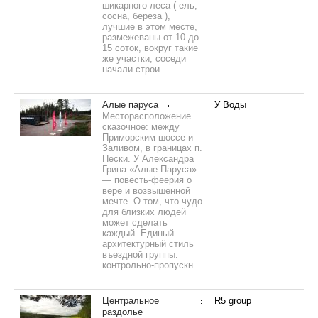
шикарного леса ( ель,
сосна, береза ),
лучшие в этом месте,
размежеваны от 10 до
15 соток, вокруг такие
же участки, соседи
начали строи...
Алые паруса
У Воды
Месторасположение
сказочное: между
Приморским шоссе и
Заливом, в границах п.
Пески. У Александра
Грина «Алые Паруса»
— повесть-феерия о
вере и возвышенной
мечте. О том, что чудо
для близких людей
может сделать
каждый. Единый
архитектурный стиль
въездной группы:
контрольно-пропускн...
Центральное
R5 group
раздолье