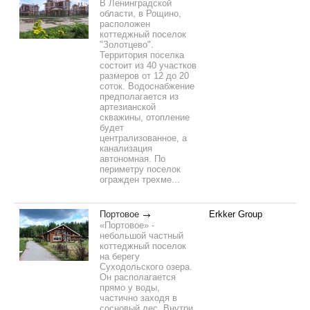
В Ленинградской
области, в Рощино,
расположен
коттеджный поселок
"Золотцево".
Территория поселка
состоит из 40 участков
размеров от 12 до 20
соток. Водоснабжение
предполагается из
артезианской
скважины, отопление
будет
централизованное, а
канализация
автономная. По
периметру поселок
огражден трехме...
Портовое
Erkker Group
«Портовое» -
небольшой частный
коттеджный поселок
на берегу
Суходольского озера.
Он располагается
прямо у воды,
частично заходя в
сосновый лес. Внутри