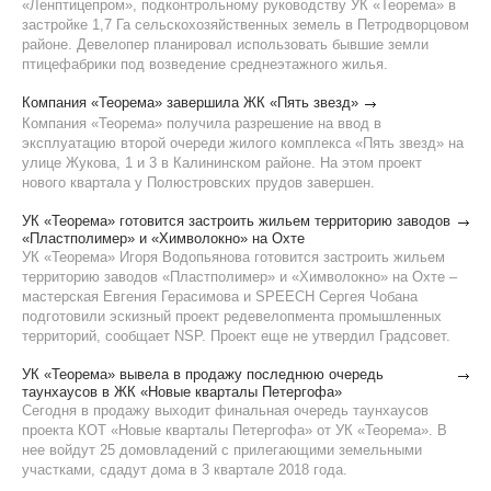
«Ленптицепром», подконтрольному руководству УК «Теорема» в
застройке 1,7 Га сельскохозяйственных земель в Петродворцовом
районе. Девелопер планировал использовать бывшие земли
птицефабрики под возведение среднеэтажного жилья.
Компания «Теорема» завершила ЖК «Пять звезд»
Компания «Теорема» получила разрешение на ввод в
эксплуатацию второй очереди жилого комплекса «Пять звезд» на
улице Жукова, 1 и 3 в Калининском районе. На этом проект
нового квартала у Полюстровских прудов завершен.
УК «Теорема» готовится застроить жильем территорию заводов
«Пластполимер» и «Химволокно» на Охте
УК «Теорема» Игоря Водопьянова готовится застроить жильем
территорию заводов «Пластполимер» и «Химволокно» на Охте –
мастерская Евгения Герасимова и SPEECH Сергея Чобана
подготовили эскизный проект редевелопмента промышленных
территорий, сообщает NSP. Проект еще не утвердил Градсовет.
УК «Теорема» вывела в продажу последнюю очередь
таунхаусов в ЖК «Новые кварталы Петергофа»
Сегодня в продажу выходит финальная очередь таунхаусов
проекта КОТ «Новые кварталы Петергофа» от УК «Теорема». В
нее войдут 25 домовладений с прилегающими земельными
участками, сдадут дома в 3 квартале 2018 года.