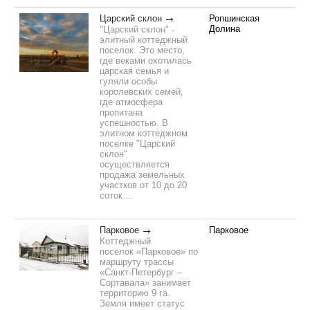
Царский склон
Ропшинская
Долина
"Царский склон" -
элитный коттеджный
поселок. Это место,
где веками охотилась
царская семья и
гуляли особы
королевских семей,
где атмосфера
пропитана
успешностью. В
элитном коттеджном
поселке "Царский
склон"
осуществляется
продажа земельных
участков от 10 до 20
соток....
Парковое
Парковое
Коттеджный
поселок «Парковое» по
маршруту трассы
«Санкт-Петербург –
Сортавала» занимает
территорию 9 га.
Земля имеет статус