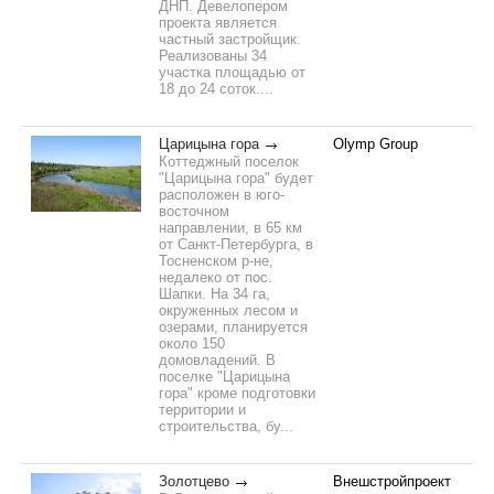
ДНП. Девелопером
проекта является
частный застройщик.
Реализованы 34
участка площадью от
18 до 24 соток....
Царицына гора
Olymp Group
Коттеджный поселок
"Царицына гора" будет
расположен в юго-
восточном
направлении, в 65 км
от Санкт-Петербурга, в
Тосненском р-не,
недалеко от пос.
Шапки. На 34 га,
окруженных лесом и
озерами, планируется
около 150
домовладений. В
поселке "Царицына
гора" кроме подготовки
территории и
строительства, бу...
Золотцево
Внешстройпроект