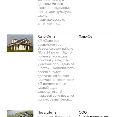
деревни Низино
включает отделение
почты, дом культуры,
школу,
парикмахерскую,
аптечный пу...
Хапо-Ое
Хапо-Ое
КП «Хапо-ое»
расположен во
Всеволожском районе
ЛО в 14 км от КАД. В
посёлке, носящем
приставку эко-, 107
участков площадью от
6 соток. Экологичность
посёлка будет
достигаться за счёт
наличия на территории
КП помимо жилых
зданий сада-
заповедника. В
парковой зоне посёлка
организованы бегов...
Нева Life
ООО
Стройрегионсервис
Коттеджный поселок