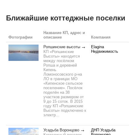
Ближайшие коттеджные поселки
Название КП, адрес и
Фотографии
описание
Компания
Ропшинские высоты
Elagina
Недвижимость
КП «Ропшинские
Высоты» находится
между посёлком
Ропша и деревней
Кипень
Ломоносовского р-на
ЛО в границах МО
«Кипенское сельское
поселение». Посёлок
поделён на 38
участков размером от
9 до 15 соток. В 2015
году КП «Ропшинские
Высоты» подключено к
электр...
Усадьба Воронцово
ДНП Усадьба
Воронцово
Коттеджный поселок