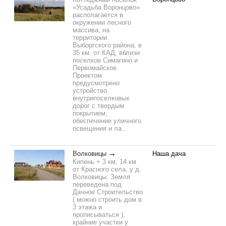
«Усадьба Воронцово»
располагается в
окружении лесного
массива, на
территории
Выборгского района, в
35 км. от КАД, вблизи
поселков Симагино и
Первомайское.
Проектом
предусмотрено
устройство
внутрипоселковых
дорог с твердым
покрытием,
обеспечение уличного
освещения и ла...
Волковицы
Наша дача
Кипень + 3 км, 14 км
от Красного села, у д.
Волковицы. Земля
переведена под
Дачное Строительство
( можно строить дом в
3 этажа и
прописываться ),
крайние участки у