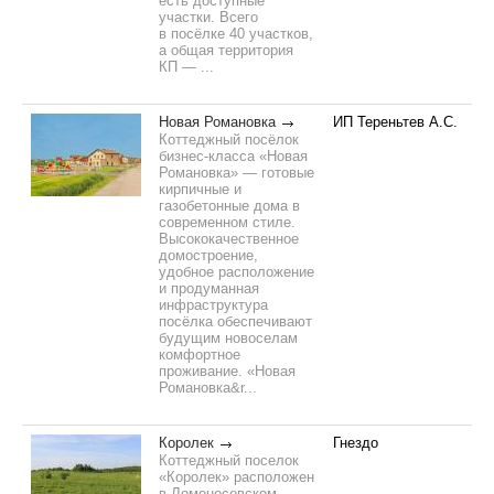
есть доступные
участки. Всего
в посёлке 40 участков,
а общая территория
КП — ...
Новая Романовка
ИП Тереньтев А.С.
Коттеджный посёлок
бизнес-класса «Новая
Романовка» — готовые
кирпичные и
газобетонные дома в
современном стиле.
Высококачественное
домостроение,
удобное расположение
и продуманная
инфраструктура
посёлка обеспечивают
будущим новоселам
комфортное
проживание. «Новая
Романовка&r...
Королек
Гнездо
Коттеджный поселок
«Королек» расположен
в Ломоносовском