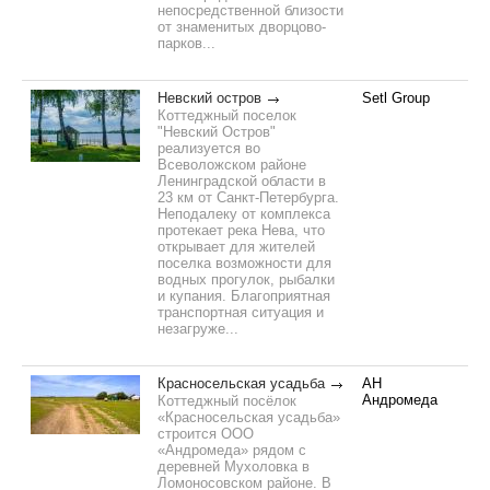
непосредственной близости
от знаменитых дворцово-
парков...
Невский остров
Setl Group
Коттеджный поселок
"Невский Остров"
реализуется во
Всеволожском районе
Ленинградской области в
23 км от Санкт-Петербурга.
Неподалеку от комплекса
протекает река Нева, что
открывает для жителей
поселка возможности для
водных прогулок, рыбалки
и купания. Благоприятная
транспортная ситуация и
незагруже...
Красносельская усадьба
АН
Андромеда
Коттеджный посёлок
«Красносельская усадьба»
строится ООО
«Андромеда» рядом с
деревней Мухоловка в
Ломоносовском районе. В