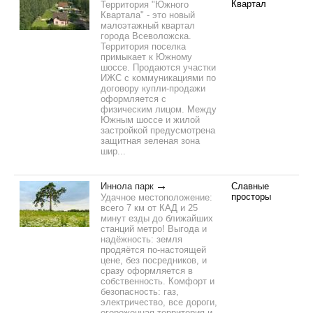
Квартал
Территория "Южного
Квартала" - это новый
малоэтажный квартал
города Всеволожска.
Территория поселка
примыкает к Южному
шоссе. Продаются участки
ИЖС с коммуникациями по
договору купли-продажи
оформляется с
физическим лицом. Между
Южным шоссе и жилой
застройкой предусмотрена
защитная зеленая зона
шир...
Иннола парк
Славные
просторы
Удачное местоположение:
всего 7 км от КАД и 25
минут езды до ближайших
станций метро! Выгода и
надёжность: земля
продяётся по-настоящей
цене, без посредников, и
сразу оформляется в
собственность. Комфорт и
безопасность: газ,
электричество, все дороги,
огороженная территория и