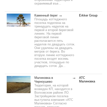
охраняемый въе...
Каменный берег
Erkker Group
Площадь коттеджного
поселка поделена на
тринадцать наделов на
первой и второй береговой
линиях. На первой
береговой линии
располагается пять
наделов по двадцать соток.
Они удалены на двадцать
метров от берега. Во
вторую линию коттеджного
поселка входят восемь
участков, площадью по
двадцать соток. Да...
Малиновка в
АТС
Малиновка
Черноушево
Территория, на которой
возведен КП, находится в
Волховском районе ЛО.
Застройщиком поселка
выступила компания «АТС
Малиновка» Согласно
планам, площадь