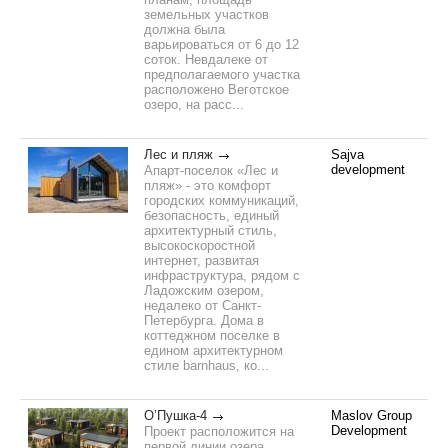
земельных участков
должна была
варьироваться от 6 до 12
соток. Невдалеке от
предполагаемого участка
расположено Веготское
озеро, на расс...
Лес и пляж
Sajva
development
Апарт-поселок «Лес и
пляж» - это комфорт
городских коммуникаций,
безопасность, единый
архитектурный стиль,
высокоскоростной
интернет, развитая
инфраструктура, рядом с
Ладожским озером,
недалеко от Санкт-
Петербурга. Дома в
коттеджном поселке в
едином архитектурном
стиле barnhaus, ко...
О’Пушка-4
Maslov Group
Development
Проект расположится на
первой линии озера